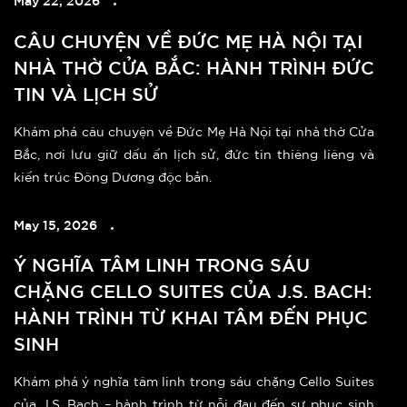
CÂU CHUYỆN VỀ ĐỨC MẸ HÀ NỘI TẠI
NHÀ THỜ CỬA BẮC: HÀNH TRÌNH ĐỨC
TIN VÀ LỊCH SỬ
Khám phá câu chuyện về Đức Mẹ Hà Nội tại nhà thờ Cửa
Bắc, nơi lưu giữ dấu ấn lịch sử, đức tin thiêng liêng và
kiến trúc Đông Dương độc bản.
May 15, 2026
Ý NGHĨA TÂM LINH TRONG SÁU
CHẶNG CELLO SUITES CỦA J.S. BACH:
HÀNH TRÌNH TỪ KHAI TÂM ĐẾN PHỤC
SINH
Khám phá ý nghĩa tâm linh trong sáu chặng Cello Suites
của J.S. Bach – hành trình từ nỗi đau đến sự phục sinh