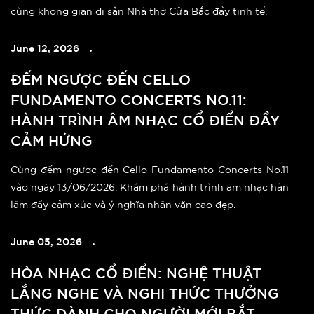
cùng không gian di sản Nhà thờ Cửa Bắc đầy tinh tế.
June 12, 2026
ĐẾM NGƯỢC ĐẾN CELLO
FUNDAMENTO CONCERTS NO.11:
HÀNH TRÌNH ÂM NHẠC CỔ ĐIỂN ĐẦY
CẢM HỨNG
Cùng đếm ngược đến Cello Fundamento Concerts No.11
vào ngày 13/06/2026. Khám phá hành trình âm nhạc hàn
lâm đầy cảm xúc và ý nghĩa nhân văn cao đẹp.
June 05, 2026
HÒA NHẠC CỔ ĐIỂN: NGHỆ THUẬT
LẮNG NGHE VÀ NGHI THỨC THƯỞNG
THỨC DÀNH CHO NGƯỜI MỚI BẮT