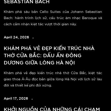
SEBASTIAN BACH
Khám phá sáu bản Cello Suites của Johann Sebastian
Bach: hành trình lịch sử, cấu trúc âm nhạc Baroque và
cách cảm nhận kiệt tác vượt thời gian này.
April 24, 2026
KHÁM PHÁ VẺ ĐẸP KIẾN TRÚC NHÀ
THỜ CỬA BẮC: DẤU ẤN ĐÔNG
DƯƠNG GIỮA LÒNG HÀ NỘI
Khám phá vẻ đẹp kiến trúc nhà thờ Cửa Bắc, kiệt tác
giao thoa Á-Âu độc bản giữa lòng Hà Nội với lịch sử lâu
đời và thiết kế phi đối xứng.
April 17, 2026
KHỞI NGUỒN CỦA NHỮNG CÁI CHẠM