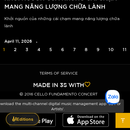
MANG NĂNG LƯỢNG CHỮA LÀNH
Khởi nguồn của những cái chạm mang năng lượng chữa
lành
April 11, 2026
1
2
3
4
5
6
7
8
9
10
11
TERMS OF SERVICE
MADE IN
3S
WITH
2016
CELLO FUNDAMENTO CONCERT
wnload the multi-channel digital music management app '3S For
Artists'.
🎻
Editions