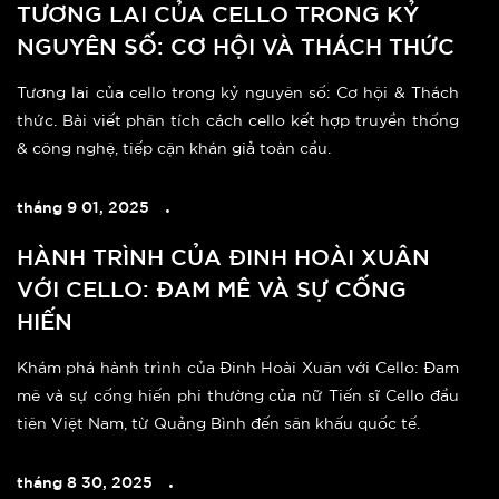
TƯƠNG LAI CỦA CELLO TRONG KỶ
NGUYÊN SỐ: CƠ HỘI VÀ THÁCH THỨC
Tương lai của cello trong kỷ nguyên số: Cơ hội & Thách
thức. Bài viết phân tích cách cello kết hợp truyền thống
& công nghệ, tiếp cận khán giả toàn cầu.
tháng 9 01, 2025
HÀNH TRÌNH CỦA ĐINH HOÀI XUÂN
VỚI CELLO: ĐAM MÊ VÀ SỰ CỐNG
HIẾN
Khám phá hành trình của Đinh Hoài Xuân với Cello: Đam
mê và sự cống hiến phi thường của nữ Tiến sĩ Cello đầu
tiên Việt Nam, từ Quảng Bình đến sân khấu quốc tế.
tháng 8 30, 2025