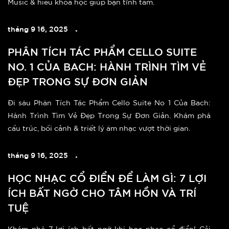
Music & hiểu khoa học giúp bạn tĩnh tâm.
tháng 9 16, 2025
PHÂN TÍCH TÁC PHẨM CELLO SUITE
NO. 1 CỦA BACH: HÀNH TRÌNH TÌM VẺ
ĐẸP TRONG SỰ ĐƠN GIẢN
Đi sâu Phân Tích Tác Phẩm Cello Suite No 1 Của Bach:
Hành Trình Tìm Vẻ Đẹp Trong Sự Đơn Giản. Khám phá
cấu trúc, bối cảnh & triết lý âm nhạc vượt thời gian.
tháng 9 16, 2025
HỌC NHẠC CỔ ĐIỂN ĐỂ LÀM GÌ: 7 LỢI
ÍCH BẤT NGỜ CHO TÂM HỒN VÀ TRÍ
TUỆ
Khám phá 7 lợi ích bất ngờ khi học nhạc cổ điển! Cải