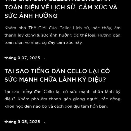
TOÀN DIỆN VỀ LỊCH SỬ, CẢM XÚC VÀ
SỨC ẢNH HƯỞNG
Khám phá Thế Giới Của Cello: Lịch sử, bậc thầy, âm
thanh lay động & sức ảnh hưởng đa thể loại. Hướng dẫn
toàn diện về nhạc cụ đầy cảm xúc này.
tháng 9 07, 2025
TẠI SAO TIẾNG ĐÀN CELLO LẠI CÓ
SỨC MẠNH CHỮA LÀNH KỲ DIỆU?
Tại sao tiếng đàn Cello lại có sức mạnh chữa lành kỳ
diệu? Khám phá âm thanh gần giọng người, tác động
khoa học đến não bộ và cách xoa dịu tâm hồn bạn.
tháng 9 05, 2025