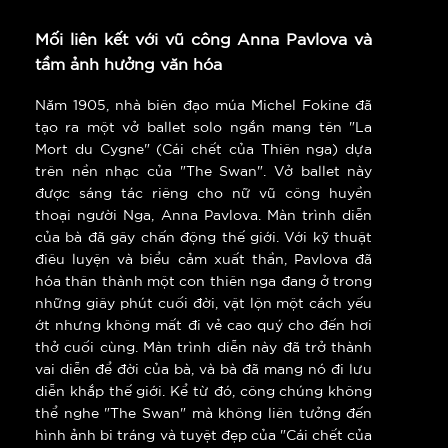
Mối liên kết với vũ công Anna Pavlova và
tầm ảnh hưởng văn hóa
Năm 1905, nhà biên đạo múa Michel Fokine đã
tạo ra một vở ballet solo ngắn mang tên "La
Mort du Cygne" (Cái chết của Thiên nga) dựa
trên nền nhạc của "The Swan". Vở ballet này
được sáng tác riêng cho nữ vũ công huyền
thoại người Nga, Anna Pavlova. Màn trình diễn
của bà đã gây chấn động thế giới. Với kỹ thuật
điêu luyện và biểu cảm xuất thần, Pavlova đã
hóa thân thành một con thiên nga đang ở trong
những giây phút cuối đời, vật lộn một cách yếu
ớt nhưng không mất đi vẻ cao quý cho đến hơi
thở cuối cùng. Màn trình diễn này đã trở thành
vai diễn để đời của bà, và bà đã mang nó đi lưu
diễn khắp thế giới. Kể từ đó, công chúng không
thể nghe "The Swan" mà không liên tưởng đến
hình ảnh bi tráng và tuyệt đẹp của "Cái chết của