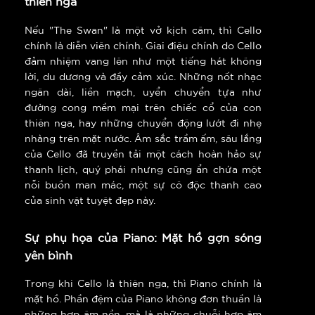
thiên nga
Nếu "The Swan" là một vở kịch câm, thì Cello
chính là diễn viên chính. Giai điệu chính do Cello
đảm nhiệm vang lên như một tiếng hát không
lời, du dương và đầy cảm xúc. Những nốt nhạc
ngân dài, liền mạch, uyển chuyển tựa như
đường cong mềm mại trên chiếc cổ của con
thiên nga, hay những chuyển động lướt đi nhẹ
nhàng trên mặt nước. Âm sắc trầm ấm, sâu lắng
của Cello đã truyền tải một cách hoàn hảo sự
thanh lịch, quý phái nhưng cũng ẩn chứa một
nỗi buồn man mác, một sự cô độc thanh cao
của sinh vật tuyệt đẹp này.
Sự phụ họa của Piano: Mặt hồ gợn sóng
yên bình
Trong khi Cello là thiên nga, thì Piano chính là
mặt hồ. Phần đệm của Piano không đơn thuần là
những hợp âm nền, mà là những chuỗi hợp âm