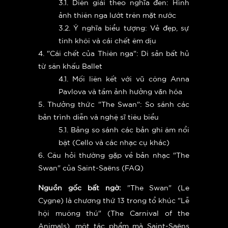
3.1. Diễn giải theo nghĩa đen: Hình
ảnh thiên nga lướt trên mặt nước
3.2. Ý nghĩa biểu tượng: Vẻ đẹp, sự
tinh khôi và cái chết êm dịu
4. "Cái chết của Thiên nga": Di sản bất hủ
từ sân khấu Ballet
4.1. Mối liên kết với vũ công Anna
Pavlova và tầm ảnh hưởng văn hóa
5. Thưởng thức "The Swan": So sánh các
bản trình diễn và nghệ sĩ tiêu biểu
5.1. Bảng so sánh các bản ghi âm nổi
bật (Cello và các nhạc cụ khác)
6. Câu hỏi thường gặp về bản nhạc "The
Swan" của Saint-Saëns (FAQ)
Nguồn gốc bất ngờ:
"The Swan" (Le
Cygne) là chương thứ 13 trong tổ khúc "Lễ
hội muông thú" (The Carnival of the
Animals), một tác phẩm mà Saint-Saëns