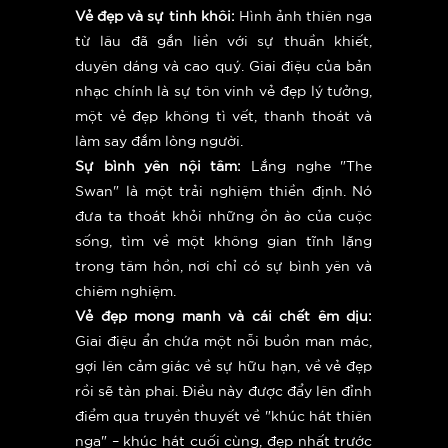
Vẻ đẹp và sự tinh khôi:
Hình ảnh thiên nga
từ lâu đã gắn liền với sự thuần khiết,
duyên dáng và cao quý. Giai điệu của bản
nhạc chính là sự tôn vinh vẻ đẹp lý tưởng,
một vẻ đẹp không tì vết, thanh thoát và
làm say đắm lòng người.
Sự bình yên nội tâm:
Lắng nghe "The
Swan" là một trải nghiệm thiền định. Nó
đưa ta thoát khỏi những ồn ào của cuộc
sống, tìm về một không gian tĩnh lặng
trong tâm hồn, nơi chỉ có sự bình yên và
chiêm nghiệm.
Vẻ đẹp mong manh và cái chết êm dịu:
Giai điệu ẩn chứa một nỗi buồn man mác,
gợi lên cảm giác về sự hữu hạn, về vẻ đẹp
rồi sẽ tàn phai. Điều này được đẩy lên đỉnh
điểm qua truyền thuyết về "khúc hát thiên
nga" – khúc hát cuối cùng, đẹp nhất trước