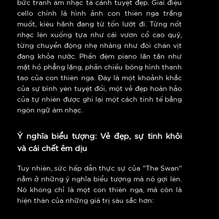
bức tranh âm nhạc tả cảnh tuyệt đẹp. Giai điệu
cello chính là hình ảnh con thiên nga trắng
muốt, kiêu hãnh đang từ tốn lướt đi. Từng nốt
nhạc lên xuống tựa như cái vươn cổ cao quý,
từng chuyển động nhẹ nhàng như đôi chân vịt
đang khỏa nước. Phần đệm piano lăn tăn như
mặt hồ phẳng lặng, phản chiếu bóng hình thanh
tao của con thiên nga. Đây là một khoảnh khắc
của sự bình yên tuyệt đối, một vẻ đẹp hoàn hảo
của tự nhiên được ghi lại một cách tinh tế bằng
ngôn ngữ âm nhạc.
Ý nghĩa biểu tượng: Vẻ đẹp, sự tinh khôi
và cái chết êm dịu
Tuy nhiên, sức hấp dẫn thực sự của "The Swan"
nằm ở những ý nghĩa biểu tượng mà nó gợi lên.
Nó không chỉ là một con thiên nga, mà còn là
hiện thân của những giá trị sâu sắc hơn: