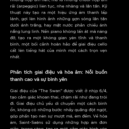
rải (arpeggio) liên tục, nhẹ nhàng và lăn tăn. Kỹ
thuật này tạo ra một hiệu ứng âm thanh lấp
lánh, gợi lên hình ảnh những gợn sóng lăn tăn
dưới ánh trăng, hay mặt nước phản chiếu ánh
nắng lung linh. Nền piano không lấn át mà nâng
đỡ, tạo ra một không gian yên tĩnh và thanh
bình, một bối cảnh hoàn hảo để giai điệu cello
cất lên tiếng hát của mình một cách trọn vẹn
nhất.
Phân tích giai điệu và hòa âm: Nỗi buồn
thanh cao và sự bình yên
Giai điệu của "The Swan" được viết ở nhịp 6/4,
tạo cảm giác khoan thai, chậm rãi như đang trôi
đi. Giai điệu chủ yếu di chuyển một cách bình
ổn, không có những bước nhảy quãng đột ngột,
góp phần tạo nên sự mượt mà, êm đềm. Về hòa
âm, Saint-Saëns sử dụng những hợp âm đơn
giản, trong sáng, tạo ra một cảm giác bình yên