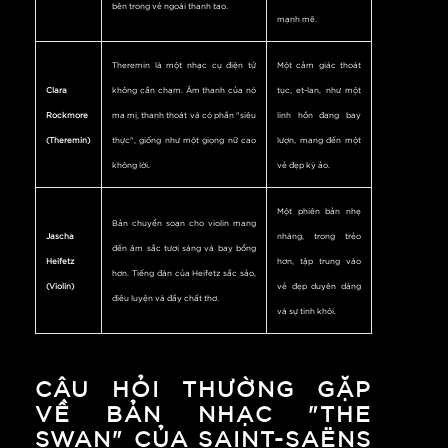
bên trong vẻ ngoài thanh tao.
mạnh mẽ.
Theremin là một nhạc cụ điện tử
Một cảm giác thoát
Clara
không cần chạm. Âm thanh của nó
tục, et-lan, như một
Rockmore
ma mị, thanh thoát và có phần "siêu
linh hồn đang bay
(Theremin)
thực", giống như một giọng nữ cao
lượn, mang đến một
không lời.
vẻ đẹp kỳ ảo.
Một phiên bản nhẹ
Bản chuyển soạn cho violin mang
Jascha
nhàng, trong trẻo
đến âm sắc tươi sáng và bay bổng
Heifetz
hơn, tập trung vào
hơn. Tiếng đàn của Heifetz sắc sảo,
(Violin)
vẻ đẹp duyên dáng
điêu luyện và đầy chất thơ.
và sự tinh khôi.
CÂU HỎI THƯỜNG GẶP
VỀ BẢN NHẠC "THE
SWAN" CỦA SAINT-SAËNS