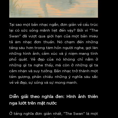
Tại sao một bản nhạc ngắn, đơn giản về cấu trúc
lại có sức sống mãnh liệt đến vậy? Bởi vì "The
Swan" đã vượt qua giới hạn của một bản miêu
tả âm nhạc đơn thuần. Nó chạm đến những
tầng sâu hơn trong tâm hồn người nghe, gợi lên
những hình ảnh, cảm xúc và ý niệm mang tính
phổ quát. Vẻ đẹp của nó không chỉ nằm ở
những gì ta nghe thấy, mà còn ở những gì ta
cảm nhận và suy tưởng. Bản nhạc trở thành một
tấm gương, phản chiếu những ý nghĩa sâu sắc
về vẻ đẹp, sự sống và sự mong manh.
Diễn giải theo nghĩa đen: Hình ảnh thiên
nga lướt trên mặt nước
Ở tầng nghĩa đơn giản nhất, "The Swan" là một