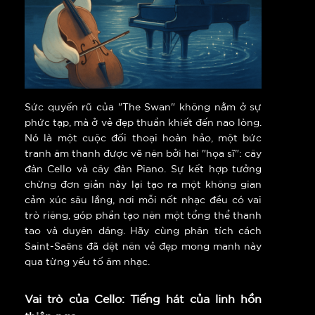
Sức quyến rũ của "The Swan" không nằm ở sự
phức tạp, mà ở vẻ đẹp thuần khiết đến nao lòng.
Nó là một cuộc đối thoại hoàn hảo, một bức
tranh âm thanh được vẽ nên bởi hai "họa sĩ": cây
đàn Cello và cây đàn Piano. Sự kết hợp tưởng
chừng đơn giản này lại tạo ra một không gian
cảm xúc sâu lắng, nơi mỗi nốt nhạc đều có vai
trò riêng, góp phần tạo nên một tổng thể thanh
tao và duyên dáng. Hãy cùng phân tích cách
Saint-Saëns đã dệt nên vẻ đẹp mong manh này
qua từng yếu tố âm nhạc.
Vai trò của Cello: Tiếng hát của linh hồn