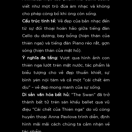
viết như một trò đùa âm nhạc và không
cho phép công bố khi ông còn sống.
Cấu trúc tinh tế:
Vẻ đẹp của bản nhạc đến
từ sự đối thoại hoàn hảo giữa tiếng đàn
Cello du dương, bay bổng (hiện thân của
thiên nga) và tiếng đàn Piano réo rắt, gợn
sóng (hiện thân của mặt hồ).
Ý nghĩa đa tầng:
Vượt qua hình ảnh con
thiên nga lướt trên mặt nước, tác phẩm là
biểu tượng cho vẻ đẹp thuần khiết, sự
bình yên nội tâm và cả một "cái chết êm
dịu" – vẻ đẹp mong manh của sự sống.
Di sản văn hóa bất hủ:
"The Swan" đã trở
thành bất tử trên sân khấu ballet qua vũ
điệu "Cái chết của Thiên nga" do vũ công
huyền thoại Anna Pavlova trình diễn, định
hình mãi mãi cách chúng ta cảm nhận về
tác phẩm.