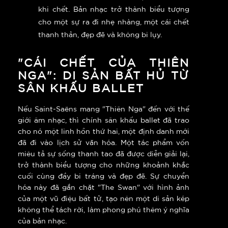
khi chết. Bản nhạc trở thành biểu tượng
cho một sự ra đi nhẹ nhàng, một cái chết
thanh thản, đẹp đẽ và không bi lụy.
"CÁI CHẾT CỦA THIÊN
NGA": DI SẢN BẤT HỦ TỪ
SÂN KHẤU BALLET
Nếu Saint-Saëns mang "Thiên Nga" đến với thế
giới âm nhạc, thì chính sân khấu ballet đã trao
cho nó một linh hồn thứ hai, một định danh mới
đã đi vào lịch sử văn hóa. Một tác phẩm vốn
miêu tả sự sống thanh tao đã được diễn giải lại,
trở thành biểu tượng cho những khoảnh khắc
cuối cùng đầy bi tráng và đẹp đẽ. Sự chuyển
hóa này đã gắn chặt "The Swan" với hình ảnh
của một vũ điệu bất tử, tạo nên một di sản kép
không thể tách rời, làm phong phú thêm ý nghĩa
của bản nhạc.