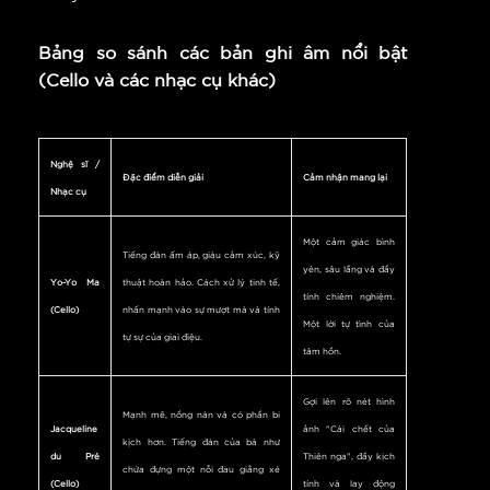
Bảng so sánh các bản ghi âm nổi bật
(Cello và các nhạc cụ khác)
Nghệ sĩ /
Đặc điểm diễn giải
Cảm nhận mang lại
Nhạc cụ
Một cảm giác bình
Tiếng đàn ấm áp, giàu cảm xúc, kỹ
yên, sâu lắng và đầy
Yo-Yo Ma
thuật hoàn hảo. Cách xử lý tinh tế,
tính chiêm nghiệm.
(Cello)
nhấn mạnh vào sự mượt mà và tính
Một lời tự tình của
tự sự của giai điệu.
tâm hồn.
Gợi lên rõ nét hình
Mạnh mẽ, nồng nàn và có phần bi
Jacqueline
ảnh "Cái chết của
kịch hơn. Tiếng đàn của bà như
du Pré
Thiên nga", đầy kịch
chứa đựng một nỗi đau giằng xé
(Cello)
tính và lay động