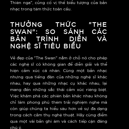
Thiên nga", củng cố vị thế biểu tượng của bản
nhạc trong tâm thức toàn cầu.
THƯỞNG THỨC "THE
SWAN": SO SÁNH CÁC
BẢN TRÌNH DIỄN VÀ
NGHỆ SĨ TIÊU BIỂU
Vẻ đẹp của "The Swan" nằm ở chỗ nó cho phép
các nghệ sĩ có không gian để diễn giải và thể
hiện cảm xúc cá nhân. Cùng một bản nhạc
nhưng qua tiếng đàn của những nghệ sĩ khác
nhau, hay qua những nhạc cụ khác nhau, lại
mang đến những sắc thái cảm xúc riêng biệt.
Việc khám phá các phiên bản khác nhau không
chỉ làm phong phú thêm trải nghiệm nghe mà
còn giúp chúng ta hiểu sâu hơn về sự đa dạng
trong cách cảm thụ nghệ thuật. Hãy cùng điểm
qua một vài bản ghi âm và cách tiếp cận đáng
chú ý.