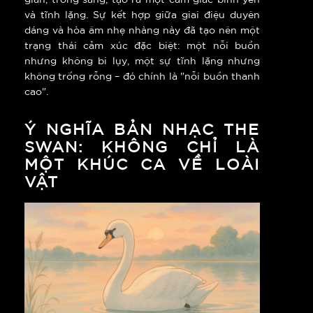
và tĩnh lặng. Sự kết hợp giữa giai điệu duyên
dáng và hòa âm nhẹ nhàng này đã tạo nên một
trạng thái cảm xúc đặc biệt: một nỗi buồn
nhưng không bi lụy, một sự tĩnh lặng nhưng
không trống rỗng – đó chính là "nỗi buồn thanh
cao".
Ý NGHĨA BẢN NHẠC THE
SWAN: KHÔNG CHỈ LÀ
MỘT KHÚC CA VỀ LOÀI
VẬT