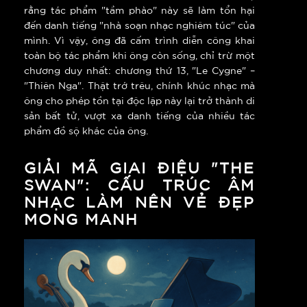
rằng tác phẩm "tầm phào" này sẽ làm tổn hại
đến danh tiếng "nhà soạn nhạc nghiêm túc" của
mình. Vì vậy, ông đã cấm trình diễn công khai
toàn bộ tác phẩm khi ông còn sống, chỉ trừ một
chương duy nhất: chương thứ 13, "Le Cygne" –
"Thiên Nga". Thật trớ trêu, chính khúc nhạc mà
ông cho phép tồn tại độc lập này lại trở thành di
sản bất tử, vượt xa danh tiếng của nhiều tác
phẩm đồ sộ khác của ông.
GIẢI MÃ GIAI ĐIỆU "THE
SWAN": CẤU TRÚC ÂM
NHẠC LÀM NÊN VẺ ĐẸP
MONG MANH