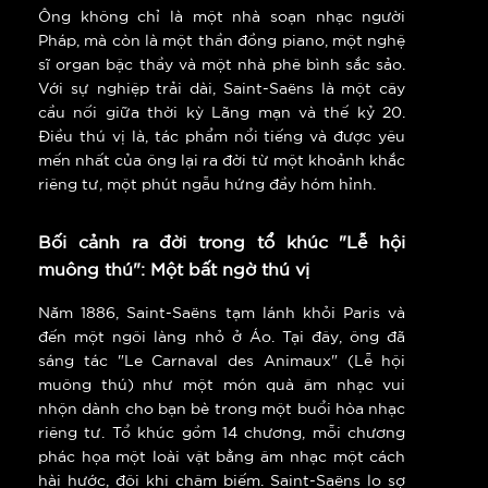
Ông không chỉ là một nhà soạn nhạc người
Pháp, mà còn là một thần đồng piano, một nghệ
sĩ organ bậc thầy và một nhà phê bình sắc sảo.
Với sự nghiệp trải dài, Saint-Saëns là một cây
cầu nối giữa thời kỳ Lãng mạn và thế kỷ 20.
Điều thú vị là, tác phẩm nổi tiếng và được yêu
mến nhất của ông lại ra đời từ một khoảnh khắc
riêng tư, một phút ngẫu hứng đầy hóm hỉnh.
Bối cảnh ra đời trong tổ khúc "Lễ hội
muông thú": Một bất ngờ thú vị
Năm 1886, Saint-Saëns tạm lánh khỏi Paris và
đến một ngôi làng nhỏ ở Áo. Tại đây, ông đã
sáng tác "Le Carnaval des Animaux" (Lễ hội
muông thú) như một món quà âm nhạc vui
nhộn dành cho bạn bè trong một buổi hòa nhạc
riêng tư. Tổ khúc gồm 14 chương, mỗi chương
phác họa một loài vật bằng âm nhạc một cách
hài hước, đôi khi châm biếm. Saint-Saëns lo sợ