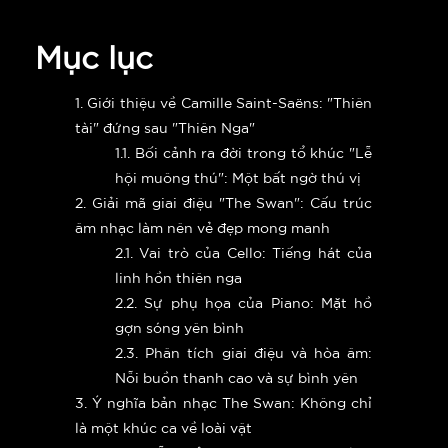
Mục lục
1. Giới thiệu về Camille Saint-Saëns: "Thiên
tài" đứng sau "Thiên Nga"
1.1. Bối cảnh ra đời trong tổ khúc "Lễ
hội muông thú": Một bất ngờ thú vị
2. Giải mã giai điệu "The Swan": Cấu trúc
âm nhạc làm nên vẻ đẹp mong manh
2.1. Vai trò của Cello: Tiếng hát của
linh hồn thiên nga
2.2. Sự phụ họa của Piano: Mặt hồ
gợn sóng yên bình
2.3. Phân tích giai điệu và hòa âm:
Nỗi buồn thanh cao và sự bình yên
3. Ý nghĩa bản nhạc The Swan: Không chỉ
là một khúc ca về loài vật