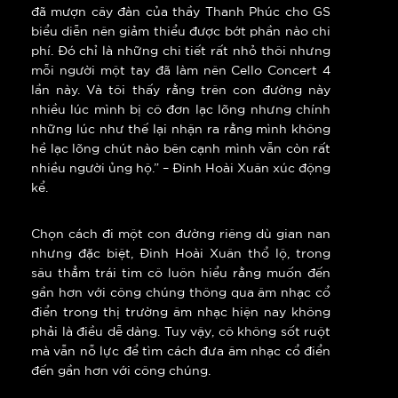
đã mượn cây đàn của thầy Thanh Phúc cho GS
biểu diễn nên giảm thiểu được bớt phần nào chi
phí. Đó chỉ là những chi tiết rất nhỏ thôi nhưng
mỗi người một tay đã làm nên Cello Concert 4
lần này. Và tôi thấy rằng trên con đường này
nhiều lúc mình bị cô đơn lạc lõng nhưng chính
những lúc như thế lại nhận ra rằng mình không
hề lạc lõng chút nào bên cạnh mình vẫn còn rất
nhiều người ủng hộ.” – Đinh Hoài Xuân xúc động
kể.
Chọn cách đi một con đường riêng dù gian nan
nhưng đặc biệt, Đinh Hoài Xuân thổ lộ, trong
sâu thẳm trái tim cô luôn hiểu rằng muốn đến
gần hơn với công chúng thông qua âm nhạc cổ
điển trong thị trường âm nhạc hiện nay không
phải là điều dễ dàng. Tuy vậy, cô không sốt ruột
mà vẫn nỗ lực để tìm cách đưa âm nhạc cổ điển
đến gần hơn với công chúng.