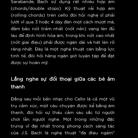
Sarabande, Bach sử dụng rất nhiều hợp âm
(chords/double stops). Kỹ thuật rải hợp âm
(rolling chords) trên cello đòi hỏi nghệ sĩ phải
lướt vĩ qua 3 hoặc 4 dây đàn một cách mượt mà,
đảm bảo nốt trầm nhất (nốt nền) vang lên đủ
lâu để định hình hòa âm, trong khi nốt cao nhất
(nốt giai điệu) phải được ngân dài và hát lên rõ
ràng nhất. Đây là một nghệ thuật cân bằng lực
tinh tế, đòi hỏi hàng ngàn giờ luyện tập để đạt
được sự hoàn mỹ.
Lắng nghe sự đối thoại giữa các bè âm
thanh
Đằng sau mỗi bản nhạc cho Cello là cả một vũ
trụ cảm xúc, một câu chuyện được kể bằng âm
thanh, đòi hỏi sự thấu cảm sâu sắc từ người
chơi lẫn người nghe. Một trong những đặc
trưng vĩ đại nhất trong phong cách sáng tác
của J.S. Bach là nghệ thuật "đa điệu ngầm"