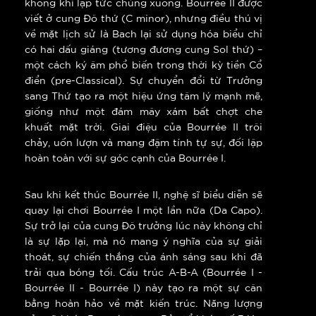
không khí lập tức chùng xuống. Bourrée II được
viết ở cung Đô thứ (C minor), nhưng điều thú vị
về mặt lịch sử là Bach lại sử dụng hóa biểu chỉ
có hai dấu giáng (tương đương cung Sol thứ) –
một cách ký âm phổ biến trong thời kỳ tiền Cổ
điển (pre-Classical). Sự chuyển đổi từ Trưởng
sang Thứ tạo ra một hiệu ứng tâm lý mạnh mẽ,
giống như một đám mây xám bất chợt che
khuất mặt trời. Giai điệu của Bourrée II trôi
chảy, uốn lượn và mang đậm tính tự sự, đối lập
hoàn toàn với sự góc cạnh của Bourrée I.
Sau khi kết thúc Bourrée II, nghệ sĩ biểu diễn sẽ
quay lại chơi Bourrée I một lần nữa (Da Capo).
Sự trở lại của cung Đô trưởng lúc này không chỉ
là sự lặp lại, mà nó mang ý nghĩa của sự giải
thoát, sự chiến thắng của ánh sáng sau khi đã
trải qua bóng tối. Cấu trúc A-B-A (Bourrée I -
Bourrée II - Bourrée I) này tạo ra một sự cân
bằng hoàn hảo về mặt kiến trúc. Năng lượng