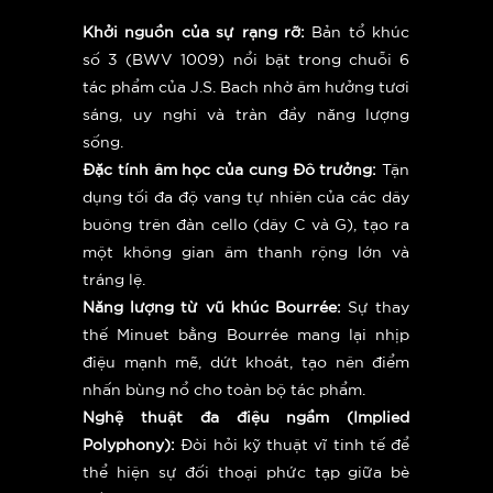
Khởi nguồn của sự rạng rỡ:
Bản tổ khúc
số 3 (BWV 1009) nổi bật trong chuỗi 6
tác phẩm của J.S. Bach nhờ âm hưởng tươi
sáng, uy nghi và tràn đầy năng lượng
sống.
Đặc tính âm học của cung Đô trưởng:
Tận
dụng tối đa độ vang tự nhiên của các dây
buông trên đàn cello (dây C và G), tạo ra
một không gian âm thanh rộng lớn và
tráng lệ.
Năng lượng từ vũ khúc Bourrée:
Sự thay
thế Minuet bằng Bourrée mang lại nhịp
điệu mạnh mẽ, dứt khoát, tạo nên điểm
nhấn bùng nổ cho toàn bộ tác phẩm.
Nghệ thuật đa điệu ngầm (Implied
Polyphony):
Đòi hỏi kỹ thuật vĩ tinh tế để
thể hiện sự đối thoại phức tạp giữa bè