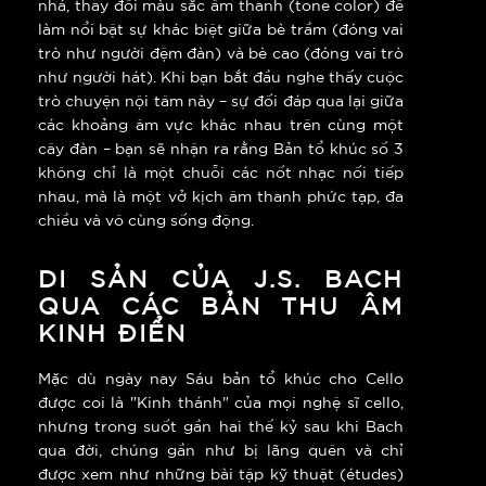
nhá, thay đổi màu sắc âm thanh (tone color) để
làm nổi bật sự khác biệt giữa bè trầm (đóng vai
trò như người đệm đàn) và bè cao (đóng vai trò
như người hát). Khi bạn bắt đầu nghe thấy cuộc
trò chuyện nội tâm này – sự đối đáp qua lại giữa
các khoảng âm vực khác nhau trên cùng một
cây đàn – bạn sẽ nhận ra rằng Bản tổ khúc số 3
không chỉ là một chuỗi các nốt nhạc nối tiếp
nhau, mà là một vở kịch âm thanh phức tạp, đa
chiều và vô cùng sống động.
DI SẢN CỦA J.S. BACH
QUA CÁC BẢN THU ÂM
KINH ĐIỂN
Mặc dù ngày nay Sáu bản tổ khúc cho Cello
được coi là "Kinh thánh" của mọi nghệ sĩ cello,
nhưng trong suốt gần hai thế kỷ sau khi Bach
qua đời, chúng gần như bị lãng quên và chỉ
được xem như những bài tập kỹ thuật (études)