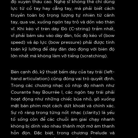
độ xuyên thấu cao. Nghệ sĩ không thể chỉ dùng
lực từ cổ tay hay cẳng tay, mà phải biết cách
truyền toàn bộ trọng lượng tự nhiên từ cánh
tay, qua vai, xuống ngón tay trỏ và dồn vào thân
vĩ. Khi kéo vĩ trên dây Đô (C-string) trầm nhất,
vĩ phải bám sâu vào dây đàn, tốc độ kéo vĩ (bow
speed) và áp lực (bow pressure) phải được tính
toán kỹ lưỡng để dây đàn dao động với biên độ
lớn nhất mà không làm vỡ tiếng (scratching).
Bên cạnh đó, kỹ thuật bấm dây của tay trái (left-
hand articulation) cũng đóng vai trò quyết định.
Trong các chương nhạc có nhịp độ nhanh như
Courante hay Bourrée I, các ngón tay trái phải
hoạt động như những chiếc búa nhỏ, gõ xuống
mặt bàn phím một cách dứt khoát và chính xác.
Sự rõ ràng trong từng nốt nhạc (clarity) là yếu
tố sống còn để các chuỗi âm giai chạy nhanh
không bị dính vào nhau thành một mớ âm thanh
hỗn độn. Đặc biệt, trong chương Prelude và