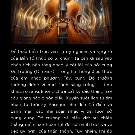
Để thấu hiểu trọn vẹn sự uy nghiêm và rạng rỡ
của Bản tổ khúc số 3, chúng ta cần đi sâu vào
phân tích nền tảng nhạc lý cốt lõi của nó: cung
Đô trưởng (C major). Trong hệ thống điệu thức
của âm nhạc phương Tây, cung Đô trưởng
thường được ví như "ánh sáng trắng" – tinh
khiết, rõ ràng, không chứa bất kỳ dấu thăng hay
dấu giáng nào ở hóa biểu. Xuyên suốt lịch sử âm
nhạc, từ thời kỳ Baroque cho đến Cổ điển và
Lãng mạn, các nhà soạn nhạc vĩ đại luôn sử
dụng cung Đô trưởng để biểu đạt sự chiến
thắng, niềm hân hoan tột độ, sự minh triết và vẻ
đẹp uy nghi của thần thánh. Tuy nhiên, khi áp