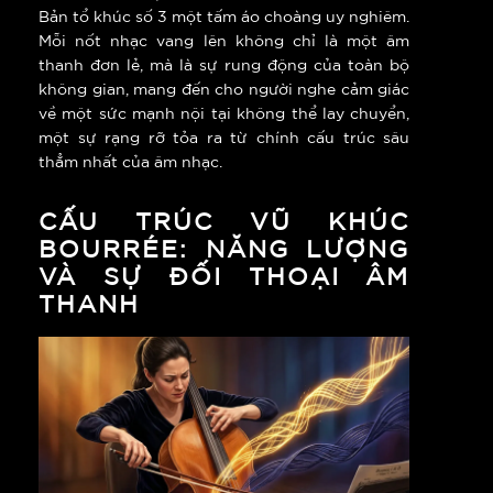
Bản tổ khúc số 3 một tấm áo choàng uy nghiêm.
Mỗi nốt nhạc vang lên không chỉ là một âm
thanh đơn lẻ, mà là sự rung động của toàn bộ
không gian, mang đến cho người nghe cảm giác
về một sức mạnh nội tại không thể lay chuyển,
một sự rạng rỡ tỏa ra từ chính cấu trúc sâu
thẳm nhất của âm nhạc.
CẤU TRÚC VŨ KHÚC
BOURRÉE: NĂNG LƯỢNG
VÀ SỰ ĐỐI THOẠI ÂM
THANH