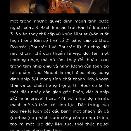
Một trong những quyết định mang tính bước
ngoặt của J.S. Bach khi cấu trúc Bản tổ khúc số
3 là việc thay thế cặp vũ khúc Minuet (vốn xuất
hiện trong Bản số 1 và số 2) bằng cặp vũ khúc
Bourrée (Bourrée I và Bourrée II). Sự thay đổi
này không chỉ đơn thuần là việc đổi tên một
chương nhạc, mà nó làm thay đổi hoàn toàn
trọng tâm nhịp điệu và năng lượng của toàn bộ
tác phẩm. Nếu Minuet là một điệu nhảy cung
đình nhịp 3/4 mang tính chất thanh lịch, khoan
thai và có phần trang trọng, thì Bourrée lại là
một điệu nhảy dân gian gốc Pháp, viết ở nhịp
2/2 (alla breve) hoặc 4/4 với nhịp độ nhanh,
mạnh mẽ và tràn trề sinh lực. Đặc trưng của
Bourrée là luôn bắt đầu bằng một phách lấy đà
(up-beat) ở phách cuối cùng của ô nhịp trước,
tạo ra một lực đẩy liên tục, thôi thúc người
nghe phải nhịp chân theo.