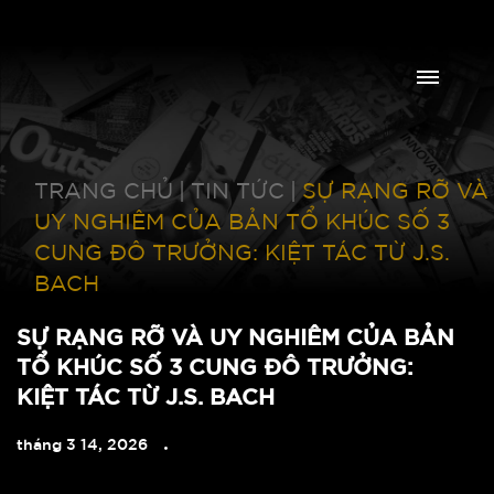
TRANG CHỦ
|
TIN TỨC
|
SỰ RẠNG RỠ VÀ
UY NGHIÊM CỦA BẢN TỔ KHÚC SỐ 3
CUNG ĐÔ TRƯỞNG: KIỆT TÁC TỪ J.S.
BACH
SỰ RẠNG RỠ VÀ UY NGHIÊM CỦA BẢN
TỔ KHÚC SỐ 3 CUNG ĐÔ TRƯỞNG:
KIỆT TÁC TỪ J.S. BACH
tháng 3 14, 2026