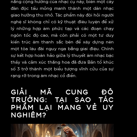
năng cộng hưởng của nhạc cụ này, biến một cây
đàn độc tấu mỏng manh thành một dàn nhạc
giao hưởng thu nhỏ. Tác phẩm này đòi hỏi người
nghệ sĩ không chỉ có kỹ thuật điêu luyện để xử
lý những hợp âm phức tạp và các đoạn chạy
ngón tốc độ cao, mà còn phải có một tư duy
kiến trúc âm thanh sắc bén để xây dựng nên
một tòa lâu đài nguy nga bằng giai điệu. Chính
sự kết hợp hoàn hảo giữa lý thuyết âm nhạc bậc
thầy và cảm xúc thăng hoa đã đưa Bản tổ khúc
số 3 trở thành một biểu tượng vĩnh cửu của sự
rạng rỡ trong âm nhạc cổ điển.
GIẢI MÃ CUNG ĐÔ
TRƯỞNG: TẠI SAO TÁC
PHẨM LẠI MANG VẺ UY
NGHIÊM?