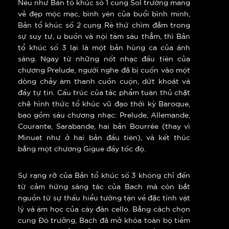
Nếu như Bản tổ khúc số 1 cung Sol trưởng mang
vẻ đẹp mộc mạc, bình yên của buổi bình minh,
Bản tổ khúc số 2 cung Rê thứ chìm đắm trong
sự suy tư, u buồn và nội tâm sâu thẳm, thì Bản
tổ khúc số 3 lại là một bản hùng ca của ánh
sáng. Ngay từ những nốt nhạc đầu tiên của
chương Prelude, người nghe đã bị cuốn vào một
dòng chảy âm thanh cuồn cuộn, dứt khoát và
đầy tự tin. Cấu trúc của tác phẩm tuân thủ chặt
chẽ hình thức tổ khúc vũ đạo thời kỳ Baroque,
bao gồm sáu chương nhạc: Prelude, Allemande,
Courante, Sarabande, hai bản Bourrée (thay vì
Minuet như ở hai bản đầu tiên), và kết thúc
bằng một chương Gigue đầy tốc độ.
Sự rạng rỡ của Bản tổ khúc số 3 không chỉ đến
từ cảm hứng sáng tác của Bach mà còn bắt
nguồn từ sự thấu hiểu tường tận về đặc tính vật
lý và âm học của cây đàn cello. Bằng cách chọn
cung Đô trưởng, Bach đã mở khóa toàn bộ tiềm