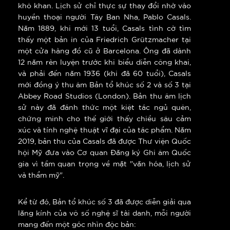
khô khan. Lịch sử chỉ thực sự thay đổi nhờ vào
huyền thoại người Tây Ban Nha, Pablo Casals.
Năm 1889, khi mới 13 tuổi, Casals tình cờ tìm
thấy một bản in của Friedrich Grützmacher tại
một cửa hàng đồ cũ ở Barcelona. Ông đã dành
12 năm rèn luyện trước khi biểu diễn công khai,
và phải đến năm 1936 (khi đã 60 tuổi), Casals
mới đồng ý thu âm Bản tổ khúc số 2 và số 3 tại
Abbey Road Studios (London). Bản thu âm lịch
sử này đã đánh thức một kiệt tác ngủ quên,
chứng minh cho thế giới thấy chiều sâu cảm
xúc và tính nghệ thuật vĩ đại của tác phẩm. Năm
2019, bản thu của Casals đã được Thư viện Quốc
hội Mỹ đưa vào Cơ quan Đăng ký Ghi âm Quốc
gia vì tầm quan trọng về mặt "văn hóa, lịch sử
và thẩm mỹ".
Kể từ đó, Bản tổ khúc số 3 đã được diễn giải qua
lăng kính của vô số nghệ sĩ tài danh, mỗi người
mang đến một góc nhìn độc bản: