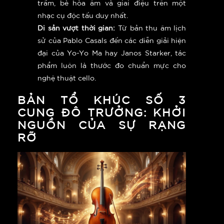
trầm, bè hòa âm và giai điệu trên một
nhạc cụ độc tấu duy nhất.
Di sản vượt thời gian:
Từ bản thu âm lịch
sử của Pablo Casals đến các diễn giải hiện
đại của Yo-Yo Ma hay Janos Starker, tác
phẩm luôn là thước đo chuẩn mực cho
nghệ thuật cello.
BẢN TỔ KHÚC SỐ 3
CUNG ĐÔ TRƯỞNG: KHỞI
NGUỒN CỦA SỰ RẠNG
RỠ