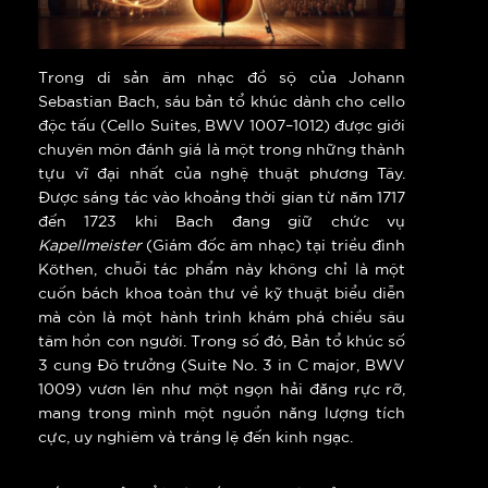
Trong di sản âm nhạc đồ sộ của Johann
Sebastian Bach, sáu bản tổ khúc dành cho cello
độc tấu (Cello Suites, BWV 1007–1012) được giới
chuyên môn đánh giá là một trong những thành
tựu vĩ đại nhất của nghệ thuật phương Tây.
Được sáng tác vào khoảng thời gian từ năm 1717
đến 1723 khi Bach đang giữ chức vụ
Kapellmeister
(Giám đốc âm nhạc) tại triều đình
Köthen, chuỗi tác phẩm này không chỉ là một
cuốn bách khoa toàn thư về kỹ thuật biểu diễn
mà còn là một hành trình khám phá chiều sâu
tâm hồn con người. Trong số đó, Bản tổ khúc số
3 cung Đô trưởng (Suite No. 3 in C major, BWV
1009) vươn lên như một ngọn hải đăng rực rỡ,
mang trong mình một nguồn năng lượng tích
cực, uy nghiêm và tráng lệ đến kinh ngạc.