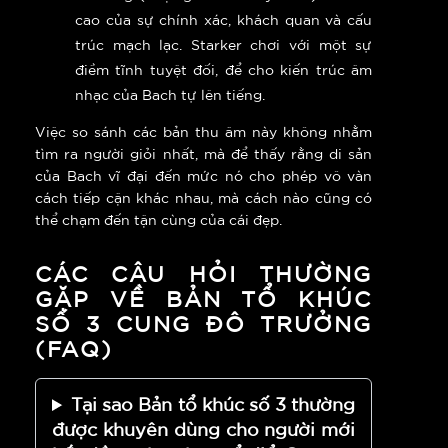
cao của sự chính xác, khách quan và cấu
trúc mạch lạc. Starker chơi với một sự
điềm tĩnh tuyệt đối, để cho kiến trúc âm
nhạc của Bach tự lên tiếng.
Việc so sánh các bản thu âm này không nhằm
tìm ra người giỏi nhất, mà để thấy rằng di sản
của Bach vĩ đại đến mức nó cho phép vô vàn
cách tiếp cận khác nhau, mà cách nào cũng có
thể chạm đến tận cùng của cái đẹp.
CÁC CÂU HỎI THƯỜNG
GẶP VỀ BẢN TỔ KHÚC
SỐ 3 CUNG ĐÔ TRƯỞNG
(FAQ)
Tại sao Bản tổ khúc số 3 thường
được khuyên dùng cho người mới