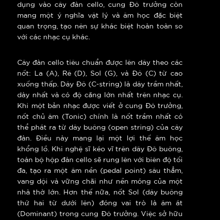
dụng vào cây đàn cello, cung Đô trưởng còn
mang một ý nghĩa vật lý và âm học đặc biệt
quan trọng, tạo nên sự khác biệt hoàn toàn so
với các nhạc cụ khác.
Cây đàn cello tiêu chuẩn được lên dây theo các
nốt: La (A), Rê (D), Sol (G), và Đô (C) từ cao
xuống thấp. Dây Đô (C-string) là dây trầm nhất,
dày nhất và có độ căng lớn nhất trên nhạc cụ.
Khi một bản nhạc được viết ở cung Đô trưởng,
nốt chủ âm (Tonic) chính là nốt trầm nhất có
thể phát ra từ dây buông (open string) của cây
đàn. Điều này mang lại một lợi thế âm học
khổng lồ. Khi nghệ sĩ kéo vĩ trên dây Đô buông,
toàn bộ hộp đàn cello sẽ rung lên với biên độ tối
đa, tạo ra một âm nền (pedal point) sâu thẳm,
vang dội và vững chãi như nền móng của một
nhà thờ lớn. Hơn thế nữa, nốt Sol (dây buông
thứ hai từ dưới lên) đóng vai trò là âm át
(Dominant) trong cung Đô trưởng. Việc sở hữu