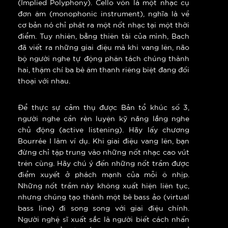
(Implied Polyphony). Cello vốn là một nhạc cụ
đơn âm (monophonic instrument), nghĩa là về
cơ bản nó chỉ phát ra một nốt nhạc tại một thời
điểm. Tuy nhiên, bằng thiên tài của mình, Bach
đã viết ra những giai điệu mà khi vang lên, não
bộ người nghe tự động phân tách chúng thành
hai, thậm chí ba bè âm thanh riêng biệt đang đối
thoại với nhau.
Để thực sự cảm thụ được Bản tổ khúc số 3,
người nghe cần rèn luyện kỹ năng lắng nghe
chủ động (active listening). Hãy lấy chương
Bourrée I làm ví dụ. Khi giai điệu vang lên, bạn
đừng chỉ tập trung vào những nốt nhạc cao vút
trên cùng. Hãy chú ý đến những nốt trầm được
điểm xuyết ở phách mạnh của mỗi ô nhịp.
Những nốt trầm này không xuất hiện liên tục,
nhưng chúng tạo thành một bè bass ảo (virtual
bass line) đi song song với giai điệu chính.
Người nghệ sĩ xuất sắc là người biết cách nhấn