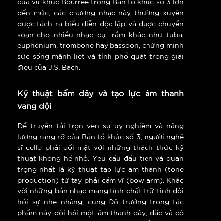
của vũ khúc Bourrée trong Bản tổ khúc số 3 lớn
đến mức, các chương nhạc này thường xuyên
được tách ra biểu diễn độc lập và được chuyển
soạn cho nhiều nhạc cụ trầm khác như tuba,
euphonium, trombone hay bassoon, chứng minh
sức sống mãnh liệt và tính phổ quát trong giai
điệu của J.S. Bach.
Kỹ thuật bấm dây và tạo lực âm thanh
vang dội
Để truyền tải trọn vẹn sự uy nghiêm và năng
lượng rạng rỡ của Bản tổ khúc số 3, người nghệ
sĩ cello phải đối mặt với những thách thức kỹ
thuật không hề nhỏ. Yêu cầu đầu tiên và quan
trọng nhất là kỹ thuật tạo lực âm thanh (tone
production) từ tay phải cầm vĩ (bow arm). Khác
với những bản nhạc mang tính chất trữ tình đòi
hỏi sự nhẹ nhàng, cung Đô trưởng trong tác
phẩm này đòi hỏi một âm thanh dày, đặc và có