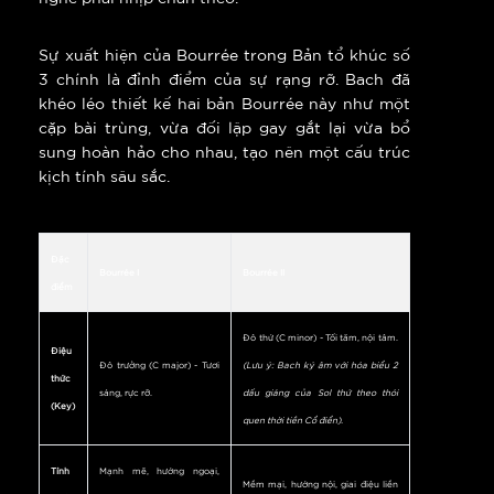
Sự xuất hiện của Bourrée trong Bản tổ khúc số
3 chính là đỉnh điểm của sự rạng rỡ. Bach đã
khéo léo thiết kế hai bản Bourrée này như một
cặp bài trùng, vừa đối lập gay gắt lại vừa bổ
sung hoàn hảo cho nhau, tạo nên một cấu trúc
kịch tính sâu sắc.
Đặc
Bourrée I
Bourrée II
điểm
Đô thứ (C minor) - Tối tăm, nội tâm.
Điệu
Đô trưởng (C major) - Tươi
(Lưu ý: Bach ký âm với hóa biểu 2
thức
sáng, rực rỡ.
dấu giáng của Sol thứ theo thói
(Key)
quen thời tiền Cổ điển).
Tính
Mạnh mẽ, hướng ngoại,
Mềm mại, hướng nội, giai điệu liền