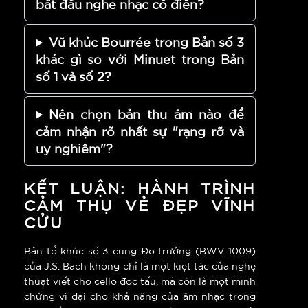
bắt đầu nghe nhạc cổ điển?
Vũ khúc Bourrée trong Bản số 3
khác gì so với Minuet trong Bản
số 1 và số 2?
Nên chọn bản thu âm nào để
cảm nhận rõ nhất sự "rạng rỡ và
uy nghiêm"?
KẾT LUẬN: HÀNH TRÌNH
CẢM THỤ VẺ ĐẸP VĨNH
CỬU
Bản tổ khúc số 3 cung Đô trưởng (BWV 1009)
của J.S. Bach không chỉ là một kiệt tác của nghệ
thuật viết cho cello độc tấu, mà còn là một minh
chứng vĩ đại cho khả năng của âm nhạc trong