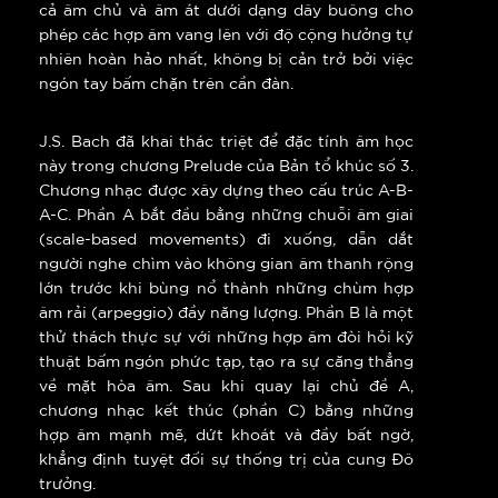
cả âm chủ và âm át dưới dạng dây buông cho
phép các hợp âm vang lên với độ cộng hưởng tự
nhiên hoàn hảo nhất, không bị cản trở bởi việc
ngón tay bấm chặn trên cần đàn.
J.S. Bach đã khai thác triệt để đặc tính âm học
này trong chương Prelude của Bản tổ khúc số 3.
Chương nhạc được xây dựng theo cấu trúc A-B-
A-C. Phần A bắt đầu bằng những chuỗi âm giai
(scale-based movements) đi xuống, dẫn dắt
người nghe chìm vào không gian âm thanh rộng
lớn trước khi bùng nổ thành những chùm hợp
âm rải (arpeggio) đầy năng lượng. Phần B là một
thử thách thực sự với những hợp âm đòi hỏi kỹ
thuật bấm ngón phức tạp, tạo ra sự căng thẳng
về mặt hòa âm. Sau khi quay lại chủ đề A,
chương nhạc kết thúc (phần C) bằng những
hợp âm mạnh mẽ, dứt khoát và đầy bất ngờ,
khẳng định tuyệt đối sự thống trị của cung Đô
trưởng.