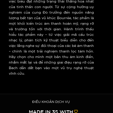
việc biểu đạt những trạng thái thăng hoa nhất
của tinh thần con người. Từ sự cộng hưởng uy
nghiêm của cung Đô trưởng đến nguồn năng
lượng bất tận của vũ khúc Bourrée, tác phẩm là
một khối kiến trúc âm thanh hoàn mỹ, rạng rỡ
và trường tồn với thời gian. Hành trình thấu
hiểu tác phẩm này – từ việc giải mã cấu trúc
nhạc lý, phân tích kỹ thuật biểu diễn cho đến
việc lắng nghe sự đối thoại của các bè âm thanh
– chính là một trải nghiệm thanh lọc tâm hồn.
Hãy chọn cho mình một bản thu âm kinh điển,
nhắm mắt lại và để những giai điệu rạng rỡ của
Bach dẫn dắt bạn vào một vũ trụ nghệ thuật
vĩnh cửu.
ĐIỀU KHOẢN DỊCH VỤ
MADE IN
3S
WITH