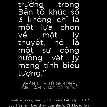
trưởng trong
Bản tổ khúc số
3 không chỉ là
một lựa chọn
về mặt lý
thuyết, nó là
một sự cộng
hưởng vật lý
mang tính biểu
tượng."
PHÂN TÍCH TỪ GIỚI PHÊ
BÌNH ÂM NHẠC CỔ ĐIỂN
Chính sự cộng hưởng tự nhiên, kết hợp với tư
duy hòa âm bậc thầy của Bach, đã khoác lên