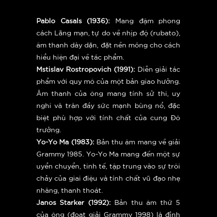
Pablo Casals (1936):
Mang đậm phong
cách Lãng mạn, tự do về nhịp độ (rubato),
âm thanh dày dặn, đặt nền móng cho cách
hiểu hiện đại về tác phẩm.
Mstislav Rostropovich (1991):
Diễn giải tác
phẩm với quy mô của một bản giao hưởng.
Âm thanh của ông mang tính sử thi, uy
nghi và tràn đầy sức mạnh bùng nổ, đặc
biệt phù hợp với tính chất của cung Đô
trưởng.
Yo-Yo Ma (1983):
Bản thu âm mang về giải
Grammy 1985. Yo-Yo Ma mang đến một sự
uyển chuyển, tinh tế, tập trung vào sự trôi
chảy của giai điệu và tính chất vũ đạo nhẹ
nhàng, thanh thoát.
Janos Starker (1992):
Bản thu âm thứ 5
của ông (đoạt giải Grammy 1998) là đỉnh