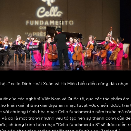
hệ sĩ cello Đinh Hoài Xuân và Hà Miên biểu diễn cùng dàn nhạc.
thuật của các nghệ sĩ Việt Nam và Quốc tế, qua các tác phẩm âm
o khán giả những giai điệu âm nhạc tuyệt vời, chiếm được trái
c với chương trình hòa nhạc Cello fundamento năm trước mà cò
y. Và đó là một trong những yếu tố tạo nên sự thành công của 
hức, chương trình hòa nhạc "Cello fundamento 8" sẽ được diễn r
 của dàn nhạc giao hưởng Wellington đến từ New Zealand./.