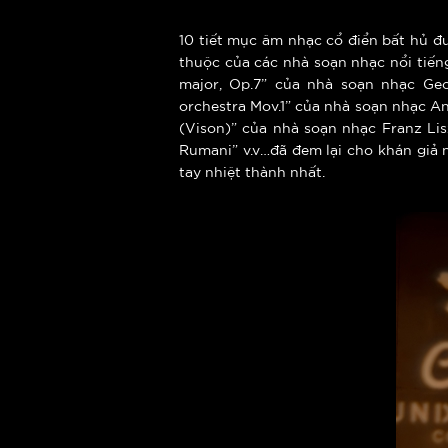
10 tiết mục âm nhạc cổ điển bất hủ 
thuộc của các nhà soạn nhạc nổi tiếng 
major, Op.7” của nhà soạn nhạc Geor
orchestra Mov.1” của nhà soạn nhạc An
(Vison)” của nhà soạn nhạc Franz Lis
Rumani” v.v…đã đem lại cho khán giả
tay nhiệt thành nhất.