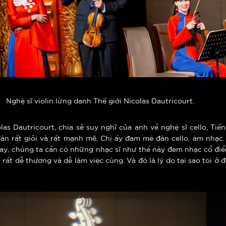
Nghệ sĩ violin lừng danh Thế giới Nicolas Dautricourt.
olas Dautricourt, chia sẻ suy nghĩ của anh về nghệ sĩ cello, Tiế
n rất giỏi và rất mạnh mẽ. Chị ấy đam mê đàn cello, âm nhạc. V
ay, chúng ta cần có những nhạc sĩ như thế này đem nhạc cổ điển 
ất dễ thương và dễ làm việc cùng. Và đó là lý do tại sao tôi ở đ