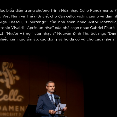
được biểu diễn trong chương trình Hòa nhạc Cello Fundamento 
Việt Nam và Thế giới viết cho đàn cello, violin, piano và dàn nh
ge Enescu, “Libertango” của nhà soạn nhạc Astor Piazzolla,
tonio Vivaldi, “Après un rêve” của nhà soạn nhạc Gabriel Fauré,
zt, “Người Hà nội” của nhạc sĩ Nguyễn Đình Thi, tiết mục “Dâ
 nhiều cảm xúc ấm áp, xúc động và họ đã cổ vũ cho các nghệ s