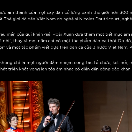
thức âm thanh của một cây đàn cổ lừng danh thế giới hơn 300 
ất Thế giới đã đến Việt Nam do nghệ sĩ Nicolas Dautricourt, nghệ
 yêu mến của quí khán giả, Hoài Xuân đưa thêm một tiết mục â
à nội”, thay vì mọi năm chỉ có một tác phẩm dân ca thôi. Do đ
ội” và một tác phẩm viết dựa trên dân ca của 3 nước Việt Nam, 
n không chỉ là một người đảm nhiệm công tác tổ chức, kết nối, 
hát triển khát vọng lan tỏa âm nhạc cổ điển đến đông đảo khán 