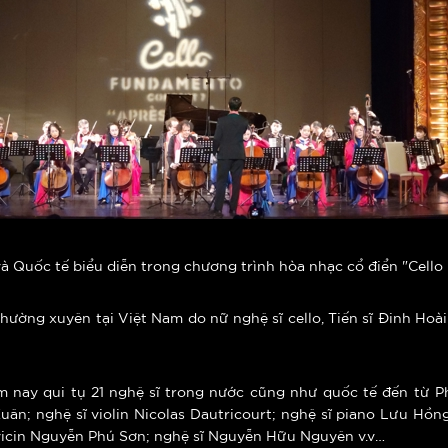
à Quốc tế biểu diễn trong chương trình hòa nhạc cổ điển "Cell
ường xuyên tại Việt Nam do nữ nghệ sĩ cello, Tiến sĩ Đinh Hoà
 nay qui tụ 21 nghệ sĩ trong nước cũng như quốc tế đến từ P
 Xuân; nghệ sĩ violin Nicolas Dautricourt; nghệ sĩ piano Lưu H
avicin Nguyễn Phú Sơn; nghệ sĩ Nguyễn Hữu Nguyên v.v…