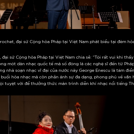
Brochet, đại sứ Cộng hòa Pháp tại Việt Nam phát biểu tại đêm hò
 đại sứ Cộng hòa Pháp tại Việt Nam chia sẻ: “Tôi rất vui khi thấy
rong môt dàn nhạc quốc tế mà số đông là các nghệ sĩ đến từ Pháp
ng nhà soạn nhạc vĩ đại của nước này George Enescu là tâm điểm
t buổi hòa nhạc mà còn phản ánh sự đa dạng, phong phú về văn 
ội tuyệt vời để thưởng thức màn trình diễn khí nhạc nổi tiếng 