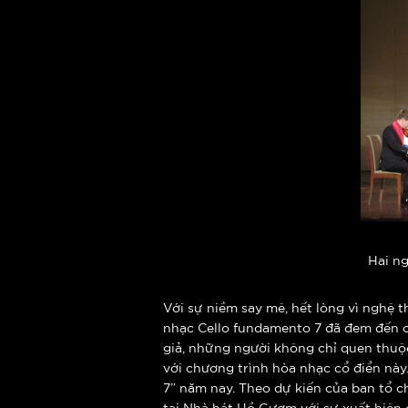
Hai ng
Với sự niềm say mê, hết lòng vì nghệ 
nhạc Cello fundamento 7 đã đem đến ch
giả, những người không chỉ quen thuộ
với chương trình hòa nhạc cổ điển nà
7” năm nay. Theo dự kiến của ban tổ c
tại Nhà hát Hồ Gươm với sự xuất hiện