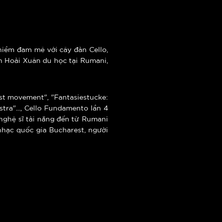
 niềm đam mê với cây đàn Cello,
h Hoài Xuân du học tại Rumani,
1st movement", "Fantasiestucke:
tra"..., Cello Fundamento lần 4
 nghệ sĩ tài năng đến từ Rumani
hạc quốc gia Bucharest, người