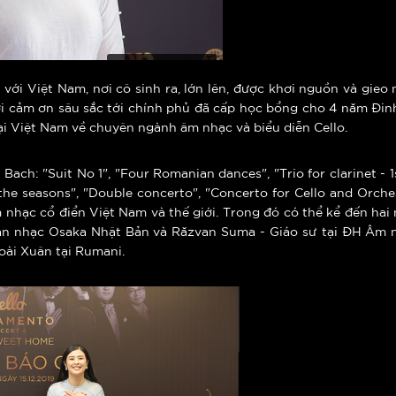
i với Việt Nam, nơi cô sinh ra, lớn lên, được khơi nguồn và gieo
ời cảm ơn sâu sắc tới chính phủ đã cấp học bổng cho 4 năm Đin
tại Việt Nam về chuyên ngành âm nhạc và biểu diễn Cello.
Bach: "Suit No 1", "Four Romanian dances", "Trio for clarinet - 
 the seasons", "Double concerto", "Concerto for Cello and Orches
 nhạc cổ điển Việt Nam và thế giới. Trong đó có thể kể đến hai
Dàn nhạc Osaka Nhật Bản và Răzvan Suma - Giáo sư tại ĐH Âm n
oài Xuân tại Rumani.