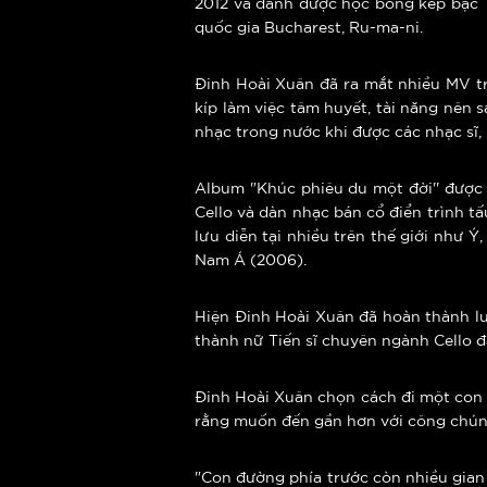
2012 và dành được học bổng kép bậc 
quốc gia Bucharest, Ru-ma-ni.
Đinh Hoài Xuân đã ra mắt nhiều MV t
kíp làm việc tâm huyết, tài năng nên
nhạc trong nước khi được các nhạc sĩ,
Album "Khúc phiêu du một đời'' được
Cello và dàn nhạc bán cổ điển trình t
lưu diễn tại nhiều trên thế giới như 
Nam Á (2006).
Hiện Đinh Hoài Xuân đã hoàn thành lu
thành nữ Tiến sĩ chuyên ngành Cello đầ
Đinh Hoài Xuân chọn cách đi một con đ
rằng muốn đến gần hơn với công chúng
"Con đường phía trước còn nhiều gian