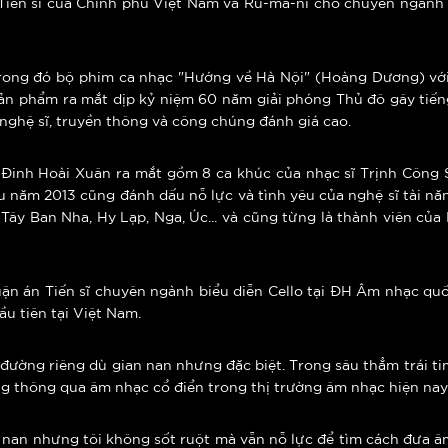
Tiến sĩ của Chính phủ Việt Nam và Ru-ma-ni cho chuyên ngành 
rong đó bộ phim ca nhạc "Hướng về Hà Nội" (Hoàng Dương) với 
 sản phẩm ra mắt dịp kỷ niệm 60 năm giải phóng Thủ đô gây tiến
 nghệ sĩ, truyền thông và công chúng đánh giá cao.
 Đinh Hoài Xuân ra mắt gồm 8 ca khúc của nhạc sĩ Trịnh Công
ấu năm 2013 cũng đánh dấu nỗ lực và tình yêu của nghệ sĩ tài nă
Ý, Tây Ban Nha, Hy Lạp, Nga, Úc... và cũng từng là thành viên c
ận án Tiến sĩ chuyên ngành biểu diễn Cello tại ĐH Âm nhạc quố
u tiên tại Việt Nam.
ường riêng dù gian nan nhưng đặc biệt. Trong sâu thẳm trái ti
 thông qua âm nhạc cổ điển trong thị trường âm nhạc hiện nay 
 nan nhưng tôi không sốt ruột mà vẫn nỗ lực để tìm cách đưa â