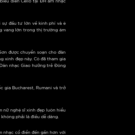
biểu diễn Cello tại ĐH âm nhạc
sự đầu tư lớn về kinh phí và ê
g vang lớn trong thị trường âm
 Sơn được chuyển soạn cho đàn
ng xinh đẹp này. Cô đã tham gia
ủa Dàn nhạc Giao hưởng trẻ Đông
c gia Bucharest, Rumani và trở
m nữ nghệ sĩ xinh đẹp luôn hiểu
không phải là điều dễ dàng.
m nhạc cổ điển đến gần hơn với