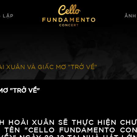
 LẬP
ẢNH
I XUÂN VÀ GIẤC MƠ "TRỞ VỀ"
MƠ "TRỞ VỀ"
NH HOÀI XUÂN SẼ THỰC HIỆN CH
I TÊN "CELLO FUNDAMENTO CO
Ề)" NGÀY 29-12 TẠI NHÀ HÁT LỚN