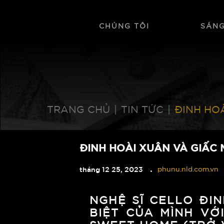
CHÚNG TÔI
SÁNG
TRANG CHỦ
|
TIN TỨC
|
ĐINH HOÀ
ĐINH HOÀI XUÂN VÀ GIẤC 
tháng 12 25, 2023
phunu.nld.com.vn
NGHỆ SĨ CELLO ĐI
BIỆT CỦA MÌNH VỚ
SWEET HOME (TRỞ V