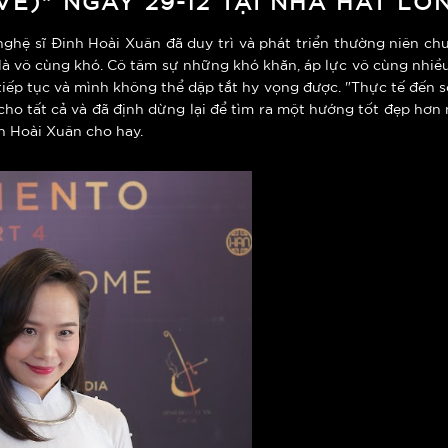
 nghệ sĩ Đinh Hoài Xuân đã duy trì và phát triển thường niên 
 là vô cùng khó. Cô tâm sự những khó khăn, áp lực vô cùng nhi
tiếp tục và mình không thể dập tắt hy vọng được. "Thực tế đến s
ả cho tất cả và đã định dừng lại để tìm ra một hướng tốt đẹp hơn
h Hoài Xuân cho hay.