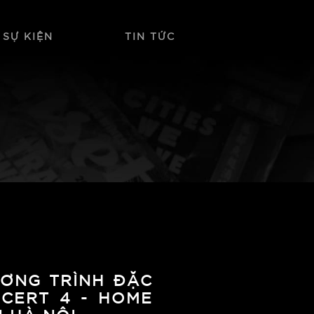
 SỰ KIỆN
TIN TỨC
ƯƠNG TRÌNH ĐẶC
NCERT 4 - HOME
 HÀ NỘI.