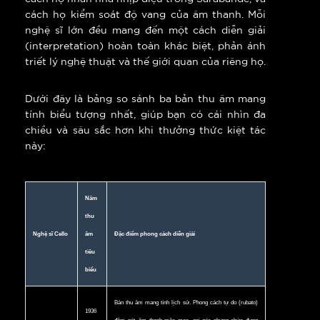
cách họ kiểm soát độ vang của âm thanh. Mỗi
nghệ sĩ lớn đều mang đến một cách diễn giải
(interpretation) hoàn toàn khác biệt, phản ánh
triết lý nghệ thuật và thế giới quan của riêng họ.
Dưới đây là bảng so sánh ba bản thu âm mang
tính biểu tượng nhất, giúp bạn có cái nhìn đa
chiều và sâu sắc hơn khi thưởng thức kiệt tác
này:
Năm
thu
Nghệ sĩ Cello
âm
Đặc điểm phong cách diễn giải
tiêu
biểu
Bản thu âm mang tính lịch sử. Phong cách tự do (rubato)
1936