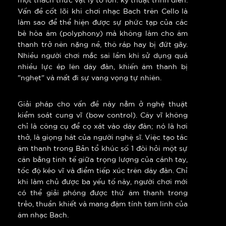
Vấn đề cốt lõi khi chơi nhạc Bach trên Cello là
làm sao để thể hiện được sự phức tạp của các
bè hòa âm (polyphony) mà không làm cho âm
thanh trở nên nặng nề, thô ráp hay bị đứt gãy.
Nhiều người chơi mắc sai lầm khi sử dụng quá
nhiều lực ép lên dây đàn, khiến âm thanh bị
"nghẹt" và mất đi sự vang vọng tự nhiên.
Giải pháp cho vấn đề này nằm ở nghệ thuật
kiểm soát cung vĩ (bow control). Cây vĩ không
chỉ là công cụ để cọ xát vào dây đàn; nó là hơi
thở, là giọng hát của người nghệ sĩ. Việc tạo tác
âm thanh trong Bản tổ khúc số 1 đòi hỏi một sự
cân bằng tinh tế giữa trọng lượng của cánh tay,
tốc độ kéo vĩ và điểm tiếp xúc trên dây đàn. Chỉ
khi làm chủ được ba yếu tố này, người chơi mới
có thể giải phóng được thứ âm thanh trong
trẻo, thuần khiết và mang đậm tính tâm linh của
âm nhạc Bach.