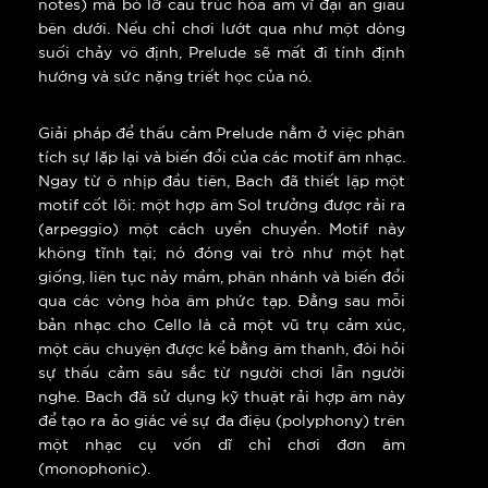
notes) mà bỏ lỡ cấu trúc hòa âm vĩ đại ẩn giấu
bên dưới. Nếu chỉ chơi lướt qua như một dòng
suối chảy vô định, Prelude sẽ mất đi tính định
hướng và sức nặng triết học của nó.
Giải pháp để thấu cảm Prelude nằm ở việc phân
tích sự lặp lại và biến đổi của các motif âm nhạc.
Ngay từ ô nhịp đầu tiên, Bach đã thiết lập một
motif cốt lõi: một hợp âm Sol trưởng được rải ra
(arpeggio) một cách uyển chuyển. Motif này
không tĩnh tại; nó đóng vai trò như một hạt
giống, liên tục nảy mầm, phân nhánh và biến đổi
qua các vòng hòa âm phức tạp. Đằng sau mỗi
bản nhạc cho Cello là cả một vũ trụ cảm xúc,
một câu chuyện được kể bằng âm thanh, đòi hỏi
sự thấu cảm sâu sắc từ người chơi lẫn người
nghe. Bach đã sử dụng kỹ thuật rải hợp âm này
để tạo ra ảo giác về sự đa điệu (polyphony) trên
một nhạc cụ vốn dĩ chỉ chơi đơn âm
(monophonic).