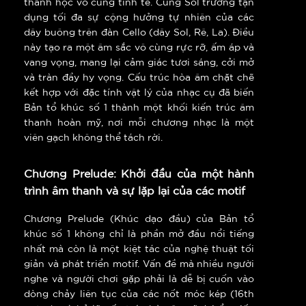
thanh học vô cùng tinh tế. Cung Sol trưởng tận
dụng tối đa sự cộng hưởng tự nhiên của các
dây buông trên đàn Cello (dây Sol, Rê, La). Điều
này tạo ra một âm sắc vô cùng rực rỡ, ấm áp và
vang vọng, mang lại cảm giác tươi sáng, cởi mở
và tràn đầy hy vọng. Cấu trúc hòa âm chặt chẽ
kết hợp với đặc tính vật lý của nhạc cụ đã biến
Bản tổ khúc số 1 thành một khối kiến trúc âm
thanh hoàn mỹ, nơi mỗi chương nhạc là một
viên gạch không thể tách rời.
Chương Prelude: Khởi đầu của một hành
trình âm thanh và sự lặp lại của các motif
Chương Prelude (Khúc dạo đầu) của Bản tổ
khúc số 1 không chỉ là phần mở đầu nổi tiếng
nhất mà còn là một kiệt tác của nghệ thuật tối
giản và phát triển motif. Vấn đề mà nhiều người
nghe và người chơi gặp phải là dễ bị cuốn vào
dòng chảy liên tục của các nốt móc kép (16th