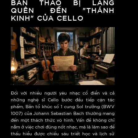
BẢN THẢO BỊ LÃNG
QUÊN ĐẾN "THÁNH
KINH" CỦA CELLO
Đối với nhiều người yêu nhạc cổ điển và cả
những nghệ sĩ Cello bước đầu tiếp cận tác
phẩm, Bản tổ khúc số 1 cung Sol trưởng (BWV
1007) của Johann Sebastian Bach thường mang
đến một thách thức vô hình. Vấn đề không chỉ
nằm ở việc chơi đúng nốt nhạc, mà là làm sao để
thấu hiểu được chiều sâu triết học và lịch sử