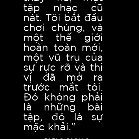
tập nhạc cũ
nát. Tôi bắt đầu
chơi chúng, và
một thế giới
hoàn toàn mới,
một vũ trụ của
sự rực rỡ và thi
vị đã mở ra
trước mắt tôi.
Đó không phải
là những bài
tập, đó là sự
mặc khải."