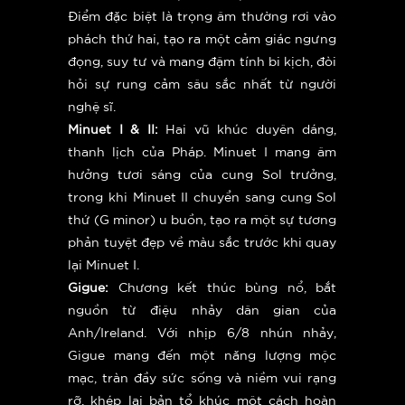
Điểm đặc biệt là trọng âm thường rơi vào
phách thứ hai, tạo ra một cảm giác ngưng
đọng, suy tư và mang đậm tính bi kịch, đòi
hỏi sự rung cảm sâu sắc nhất từ người
nghệ sĩ.
Minuet I & II:
Hai vũ khúc duyên dáng,
thanh lịch của Pháp. Minuet I mang âm
hưởng tươi sáng của cung Sol trưởng,
trong khi Minuet II chuyển sang cung Sol
thứ (G minor) u buồn, tạo ra một sự tương
phản tuyệt đẹp về màu sắc trước khi quay
lại Minuet I.
Gigue:
Chương kết thúc bùng nổ, bắt
nguồn từ điệu nhảy dân gian của
Anh/Ireland. Với nhịp 6/8 nhún nhảy,
Gigue mang đến một năng lượng mộc
mạc, tràn đầy sức sống và niềm vui rạng
rỡ, khép lại bản tổ khúc một cách hoàn