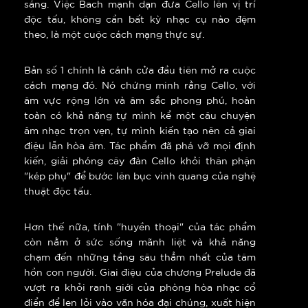
sáng. Việc Bach mạnh dạn đưa Cello lên vị trí
độc tấu, không cần bất kỳ nhạc cụ nào đệm
theo, là một cuộc cách mạng thực sự.
Bản số 1 chính là cánh cửa đầu tiên mở ra cuộc
cách mạng đó. Nó chứng minh rằng Cello, với
âm vực rộng lớn và âm sắc phong phú, hoàn
toàn có khả năng tự mình kể một câu chuyện
âm nhạc trọn vẹn, tự mình kiến tạo nên cả giai
điệu lẫn hòa âm. Tác phẩm đã phá vỡ mọi định
kiến, giải phóng cây đàn Cello khỏi thân phận
"kép phụ" để bước lên bục vinh quang của nghệ
thuật độc tấu.
Hơn thế nữa, tính "huyền thoại" của tác phẩm
còn nằm ở sức sống mãnh liệt và khả năng
chạm đến những tầng sâu thẳm nhất của tâm
hồn con người. Giai điệu của chương Prelude đã
vượt ra khỏi ranh giới của phòng hòa nhạc cổ
điển để len lỏi vào văn hóa đại chúng, xuất hiện