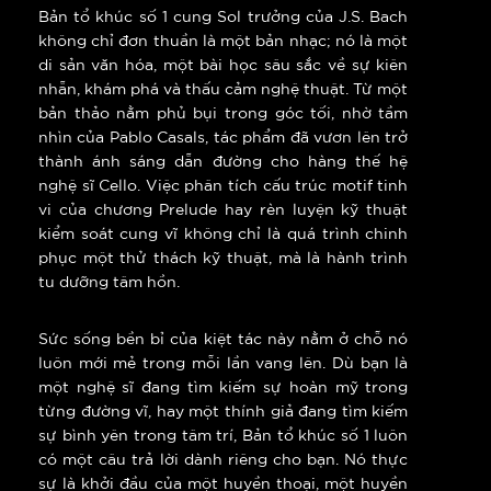
Bản tổ khúc số 1 cung Sol trưởng của J.S. Bach
không chỉ đơn thuần là một bản nhạc; nó là một
di sản văn hóa, một bài học sâu sắc về sự kiên
nhẫn, khám phá và thấu cảm nghệ thuật. Từ một
bản thảo nằm phủ bụi trong góc tối, nhờ tầm
nhìn của Pablo Casals, tác phẩm đã vươn lên trở
thành ánh sáng dẫn đường cho hàng thế hệ
nghệ sĩ Cello. Việc phân tích cấu trúc motif tinh
vi của chương Prelude hay rèn luyện kỹ thuật
kiểm soát cung vĩ không chỉ là quá trình chinh
phục một thử thách kỹ thuật, mà là hành trình
tu dưỡng tâm hồn.
Sức sống bền bỉ của kiệt tác này nằm ở chỗ nó
luôn mới mẻ trong mỗi lần vang lên. Dù bạn là
một nghệ sĩ đang tìm kiếm sự hoàn mỹ trong
từng đường vĩ, hay một thính giả đang tìm kiếm
sự bình yên trong tâm trí, Bản tổ khúc số 1 luôn
có một câu trả lời dành riêng cho bạn. Nó thực
sự là khởi đầu của một huyền thoại, một huyền