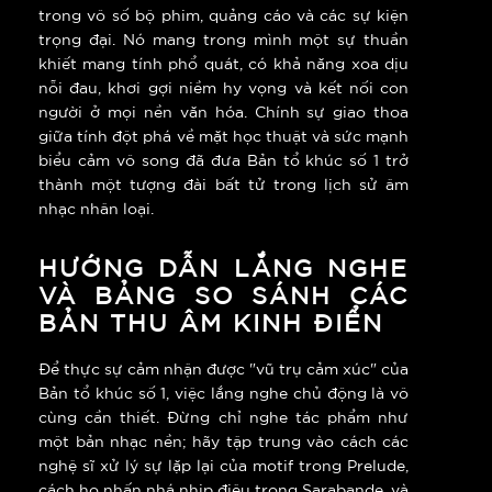
trong vô số bộ phim, quảng cáo và các sự kiện
trọng đại. Nó mang trong mình một sự thuần
khiết mang tính phổ quát, có khả năng xoa dịu
nỗi đau, khơi gợi niềm hy vọng và kết nối con
người ở mọi nền văn hóa. Chính sự giao thoa
giữa tính đột phá về mặt học thuật và sức mạnh
biểu cảm vô song đã đưa Bản tổ khúc số 1 trở
thành một tượng đài bất tử trong lịch sử âm
nhạc nhân loại.
HƯỚNG DẪN LẮNG NGHE
VÀ BẢNG SO SÁNH CÁC
BẢN THU ÂM KINH ĐIỂN
Để thực sự cảm nhận được "vũ trụ cảm xúc" của
Bản tổ khúc số 1, việc lắng nghe chủ động là vô
cùng cần thiết. Đừng chỉ nghe tác phẩm như
một bản nhạc nền; hãy tập trung vào cách các
nghệ sĩ xử lý sự lặp lại của motif trong Prelude,
cách họ nhấn nhá nhịp điệu trong Sarabande, và