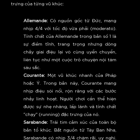
trưng của từng vũ khúc:
Allemande:
Có nguồn gốc từ Đức, mang
nhịp 4/4 với tốc độ vừa phải (moderato).
Tính chất của Allemande trong bản số 1 là
sự điềm tĩnh, trang trọng nhưng dòng
chảy giai điệu lại vô cùng uyển chuyển,
liên tục như một cuộc trò chuyện nội tâm
sâu sắc.
Courante:
Một vũ khúc nhanh của Pháp
hoặc Ý. Trong bản này, Courante mang
nhịp điệu sôi nổi, rộn ràng với các bước
nhảy linh hoạt. Người chơi cần thể hiện
được sự nhẹ nhàng, lấp lánh và tính chất
"chạy" (running) đặc trưng của nó.
Sarabande:
Trái tim cảm xúc của toàn bộ
bản tổ khúc. Bắt nguồn từ Tây Ban Nha,
Sarabande có nhịp 3/4 chậm rãi, uy nghi.