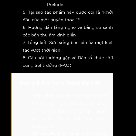
Prelude
5. Tại sao tác phẩm này được coi là "Khởi
đầu của một huyền thoại"?
6. Hướng dẫn lắng nghe và bảng so sánh
các bản thu âm kinh điển
7. Tổng kết: Sức sống bền bỉ của một kiệt
tác vượt thời gian
8. Câu hỏi thường gặp về Bản tổ khúc số 1
cung Sol trưởng (FAQ)
Những Điểm Chính Trong Bài Viết
Hành trình lịch sử:
Khám phá cách
Pablo Casals giải cứu Bản tổ khúc
số 1 từ một bản thảo bị lãng quên
trở thành "Thánh kinh" của nghệ
thuật Cello.
Giải mã cấu trúc:
Phân tích chuyên