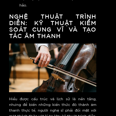
hảo.
NGHỆ THUẬT TRÌNH
DIỄN: KỸ THUẬT KIỂM
SOÁT CUNG VĨ VÀ TẠO
TÁC ÂM THANH
Hiểu được cấu trúc và lịch sử là nền tảng,
nhưng để biến những kiến thức đó thành âm
thanh thực tế, người nghệ sĩ phải đối mặt với
một thách thức vật lý to lớn: kỹ thuật trình diễn.