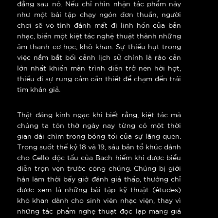
đằng sau nó. Nếu chỉ nhìn nhận tác phẩm này
như một bài tập chạy ngón đơn thuần, người
chơi sẽ vô tình đánh mất đi linh hồn của bản
nhạc, biến một kiệt tác nghệ thuật thành những
âm thanh cơ học, khô khan. Sự thiếu hụt trong
việc nắm bắt bối cảnh lịch sử chính là rào cản
lớn nhất khiến màn trình diễn trở nên hời hợt,
thiếu đi sự rung cảm cần thiết để chạm đến trái
tim khán giả.
Thật đáng kinh ngạc khi biết rằng, kiệt tác mà
chúng ta tôn thờ ngày nay từng có một thời
gian dài chìm trong bóng tối của sự lãng quên.
Trong suốt thế kỷ 18 và 19, sáu bản tổ khúc dành
cho Cello độc tấu của Bach hiếm khi được biểu
diễn trọn vẹn trước công chúng. Chúng bị giới
hàn lâm thời bấy giờ đánh giá thấp, thường chỉ
được xem là những bài tập kỹ thuật (études)
khô khan dành cho sinh viên nhạc viện, thay vì
những tác phẩm nghệ thuật độc lập mang giá