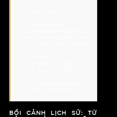
sâu về sự lặp lại của các motif trong
chương Prelude và đặc trưng uyển
chuyển của các vũ khúc từ
Allemande đến Gigue.
Kỹ thuật đỉnh cao:
Hướng dẫn chi
tiết về nghệ thuật kiểm soát cung vĩ
(bow control) và kỹ thuật Legato
để tạo ra âm thanh trong trẻo, tự
nhiên nhất.
Trải nghiệm thính giác:
Bảng so
sánh độc quyền các bản thu âm
kinh điển của Pablo Casals, Yo-Yo
Ma và Mstislav Rostropovich giúp
nâng cao kỹ năng cảm thụ.
BỐI CẢNH LỊCH SỬ: TỪ