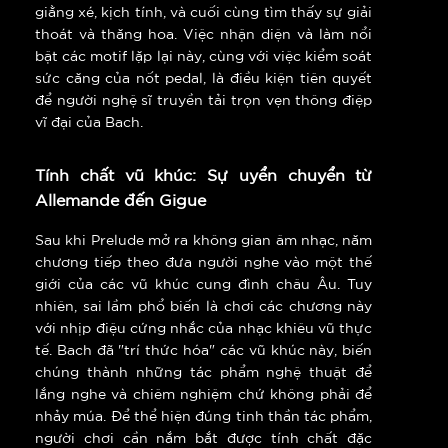
giằng xé, kịch tính, và cuối cùng tìm thấy sự giải
thoát và thăng hoa. Việc nhận diện và làm nổi
bật các motif lặp lại này, cùng với việc kiểm soát
sức căng của nốt pedal, là điều kiện tiên quyết
để người nghệ sĩ truyền tải trọn vẹn thông điệp
vĩ đại của Bach.
Tính chất vũ khúc: Sự uyển chuyển từ
Allemande đến Gigue
Sau khi Prelude mở ra không gian âm nhạc, năm
chương tiếp theo đưa người nghe vào một thế
giới của các vũ khúc cung đình châu Âu. Tuy
nhiên, sai lầm phổ biến là chơi các chương này
với nhịp điệu cứng nhắc của nhạc khiêu vũ thực
tế. Bach đã "trí thức hóa" các vũ khúc này, biến
chúng thành những tác phẩm nghệ thuật để
lắng nghe và chiêm nghiệm chứ không phải để
nhảy múa. Để thể hiện đúng tinh thần tác phẩm,
người chơi cần nắm bắt được tính chất đặc