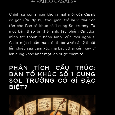
— PABLO CASALS
Chính sự cống hiến không mệt mỏi của Casals
đã gột rửa lớp bụi thời gian, trả lại vị thế độc
tôn cho Bản tổ khúc số 1 cung Sol trưởng. Từ
một bản thảo bị ghẻ lạnh, tác phẩm đã vươn
mình trở thành "Thánh kinh" của mọi nghệ sĩ
Cello, một chuẩn mực tối thượng về cả kỹ thuật
lẫn chiều sâu cảm xúc mà bất cứ ai cầm cây vĩ
lên cũng khao khát một lần được chạm tới.
PHÂN TÍCH CẤU TRÚC:
BẢN TỔ KHÚC SỐ 1 CUNG
SOL TRƯỞNG CÓ GÌ ĐẶC
BIỆT?