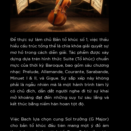
Để thực sự làm chủ Bản tổ khúc số 1, việc thấu
hiểu cấu trúc tổng thể là chìa khóa giải quyết sự
mơ hồ trong cách diễn giải. Tác phẩm được xây
dựng dựa trên hình thức Suite (Tổ khúc) chuẩn
mực của thời kỳ Baroque, bao gồm sáu chương
nhạc: Prelude, Allemande, Courante, Sarabande,
Minuet I & II, và Gigue. Sự sắp xếp này không
phải là ngẫu nhiên mà là một hành trình tâm lý
có chủ đích, dẫn dắt người nghe đi từ sự khai
mở khoáng đạt đến những suy tư sâu lắng và
kết thúc bằng niềm hân hoan tột độ.
Việc Bach lựa chọn cung Sol trưởng (G Major)
cho bản tổ khúc đầu tiên mang một ý đồ âm