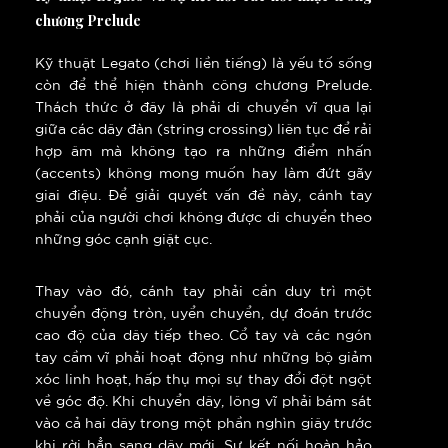
chương Prelude
Kỹ thuật Legato (chơi liền tiếng) là yếu tố sống
còn để thể hiện thành công chương Prelude.
Thách thức ở đây là phải di chuyển vĩ qua lại
giữa các dây đàn (string crossing) liên tục để rải
hợp âm mà không tạo ra những điểm nhấn
(accents) không mong muốn hay làm đứt gãy
giai điệu. Để giải quyết vấn đề này, cánh tay
phải của người chơi không được di chuyển theo
những góc cạnh giật cục.
Thay vào đó, cánh tay phải cần duy trì một
chuyển động tròn, uyển chuyển, dự đoán trước
cao độ của dây tiếp theo. Cổ tay và các ngón
tay cầm vĩ phải hoạt động như những bộ giảm
xóc linh hoạt, hấp thụ mọi sự thay đổi đột ngột
về góc độ. Khi chuyển dây, lông vĩ phải bám sát
vào cả hai dây trong một phần nghìn giây trước
khi rời hẳn sang dây mới. Sự kết nối hoàn hảo