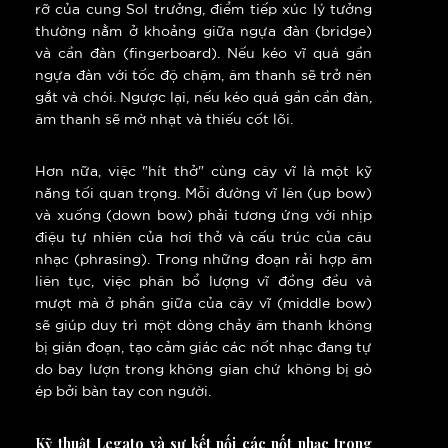
rỡ của cung Sol trưởng, điểm tiếp xúc lý tưởng
thường nằm ở khoảng giữa ngựa đàn (bridge)
và cần đàn (fingerboard). Nếu kéo vĩ quá gần
ngựa đàn với tốc độ chậm, âm thanh sẽ trở nên
gắt và chói. Ngược lại, nếu kéo quá gần cần đàn,
âm thanh sẽ mờ nhạt và thiếu cốt lõi.
Hơn nữa, việc "hít thở" cùng cây vĩ là một kỹ
năng tối quan trọng. Mỗi đường vĩ lên (up bow)
và xuống (down bow) phải tương ứng với nhịp
điệu tự nhiên của hơi thở và cấu trúc của câu
nhạc (phrasing). Trong những đoạn rải hợp âm
liên tục, việc phân bổ lượng vĩ đồng đều và
mượt mà ở phần giữa của cây vĩ (middle bow)
sẽ giúp duy trì một dòng chảy âm thanh không
bị gián đoạn, tạo cảm giác các nốt nhạc đang tự
do bay lượn trong không gian chứ không bị gò
ép bởi bàn tay con người.
Kỹ thuật Legato và sự kết nối các nốt nhạc trong