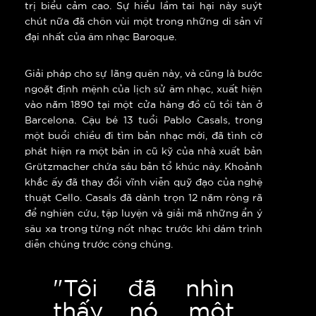
trị biểu cảm cao. Sự hiểu lầm tai hại này suýt
chút nữa đã chôn vùi một trong những di sản vĩ
đại nhất của âm nhạc Baroque.
Giải pháp cho sự lãng quên này, và cũng là bước
ngoặt định mệnh của lịch sử âm nhạc, xuất hiện
vào năm 1890 tại một cửa hàng đồ cũ tồi tàn ở
Barcelona. Cậu bé 13 tuổi Pablo Casals, trong
một buổi chiều đi tìm bản nhạc mới, đã tình cờ
phát hiện ra một bản in cũ kỹ của nhà xuất bản
Grützmacher chứa sáu bản tổ khúc này. Khoảnh
khắc ấy đã thay đổi vĩnh viễn quỹ đạo của nghệ
thuật Cello. Casals đã dành trọn 12 năm ròng rã
để nghiên cứu, tập luyện và giải mã những ẩn ý
sâu xa trong từng nốt nhạc trước khi dám trình
diễn chúng trước công chúng.
"Tôi đã nhìn
thấy nó, một