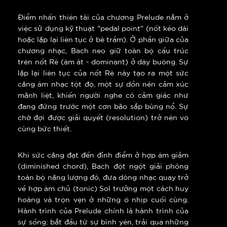
Điểm nhấn thiên tài của chương Prelude nằm ở
việc sử dụng kỹ thuật "pedal point" (nốt kéo dài
hoặc lặp lại liên tục ở bè trầm). Ở phần giữa của
chương nhạc, Bach neo giữ toàn bộ cấu trúc
trên nốt Rê (âm át - dominant) ở dây buông. Sự
lặp lại liên tục của nốt Rê này tạo ra một sức
căng âm nhạc tột độ, một sự dồn nén cảm xúc
mãnh liệt, khiến người nghe có cảm giác như
đang đứng trước một cơn bão sắp bùng nổ. Sự
chờ đợi được giải quyết (resolution) trở nên vô
cùng bức thiết.
Khi sức căng đạt đến đỉnh điểm ở hợp âm giảm
(diminished chord), Bach đột ngột giải phóng
toàn bộ năng lượng đó, đưa dòng nhạc quay trở
về hợp âm chủ (tonic) Sol trưởng một cách huy
hoàng và trọn vẹn ở những ô nhịp cuối cùng.
Hành trình của Prelude chính là hành trình của
sự sống: bắt đầu từ sự bình yên, trải qua những