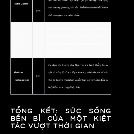
đậm nét, âm thanh mộc mạc, gai góc nhưng chứa đựng
Pablo Casals
-
cảm xúc nguyên thủy, sâu sắc. Thể hiện rõ tính chất "khám
1939
phá" của người tìm ra tác phẩm.
1983
Âm thanh vô cùng trong trẻo, mượt mà và kỹ thuật Legato
(và
hoàn hảo. Cách diễn giải mang tính thiền định, uyển chuyển,
Yo-Yo Ma
1997,
hiện đại và dễ tiếp cận với đại chúng. Nhấn mạnh vào vẻ
2018)
đẹp thuần khiết của giai điệu.
Đại diện cho trường phái Nga với âm thanh khổng lồ, uy
Mstislav
nghi và tráng lệ. Cách tiếp cận mang tính kiến trúc vĩ mô,
1991
Rostropovich
nhịp độ thường nhanh hơn và đầy tính kịch tính, phô diễn kỹ
thuật kiểm soát cung vĩ bậc thầy.
TỔNG KẾT: SỨC SỐNG
BỀN BỈ CỦA MỘT KIỆT
TÁC VƯỢT THỜI GIAN