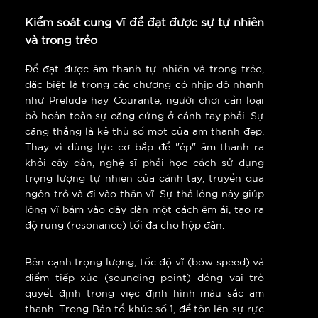
Kiểm soát cung vĩ để đạt được sự tự nhiên
và trong trẻo
Để đạt được âm thanh tự nhiên và trong trẻo,
đặc biệt là trong các chương có nhịp độ nhanh
như Prelude hay Courante, người chơi cần loại
bỏ hoàn toàn sự căng cứng ở cánh tay phải. Sự
căng thẳng là kẻ thù số một của âm thanh đẹp.
Thay vì dùng lực cơ bắp để "ép" âm thanh ra
khỏi cây đàn, nghệ sĩ phải học cách sử dụng
trọng lượng tự nhiên của cánh tay, truyền qua
ngón trỏ và đi vào thân vĩ. Sự thả lỏng này giúp
lông vĩ bám vào dây đàn một cách êm ái, tạo ra
độ rung (resonance) tối đa cho hộp đàn.
Bên cạnh trọng lượng, tốc độ vĩ (bow speed) và
điểm tiếp xúc (sounding point) đóng vai trò
quyết định trong việc định hình màu sắc âm
thanh. Trong Bản tổ khúc số 1, để tôn lên sự rực