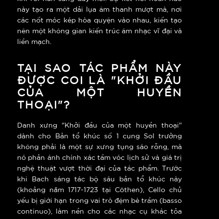
này tạo ra một dải lụa âm thanh mượt mà, nơi
các nốt móc kép hòa quyện vào nhau, kiến tạo
nên một không gian kiến trúc âm nhạc vĩ đại và
liền mạch.
TẠI SAO TÁC PHẨM NÀY
ĐƯỢC COI LÀ "KHỞI ĐẦU
CỦA MỘT HUYỀN
THOẠI"?
Danh xưng "Khởi đầu của một huyền thoại"
dành cho Bản tổ khúc số 1 cung Sol trưởng
không phải là một sự xưng tụng sáo rỗng, mà
nó phản ánh chính xác tầm vóc lịch sử và giá trị
nghệ thuật vượt thời đại của tác phẩm. Trước
khi Bach sáng tác bộ sáu bản tổ khúc này
(khoảng năm 1717-1723 tại Cöthen), Cello chủ
yếu bị giới hạn trong vai trò đệm bè trầm (basso
continuo), làm nền cho các nhạc cụ khác tỏa