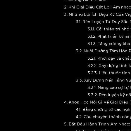
2. Khi Giai Điệu Cất Lời: Âm nh
3. Những Lợi Ích Diệu Kỳ Của V
3.1. Rèn Luyện Tư Duy Sắc
3.1.1. Cải thiện trí n
3.1.2. Phát triển kỹ 
3.1.3. Tăng cường khả
3.2. Nuôi Dưỡng Tâm Hồn P
3.2.1. Khơi dậy và ch
3.2.2. Xây dựng tính 
3.2.3. Liều thuốc ti
3.3. Xây Dựng Nền Tảng V
3.3.1. Nâng cao sự tự 
3.3.2. Rèn luyện kỹ n
4. Khoa Học Nói Gì Về Giai Điệu
4.1. Bằng chứng từ các ngh
4.2. Câu chuyện thành công
5. Bắt Đầu Hành Trình Âm Nhạc:
5.1. Nên cho trẻ học nhạc c