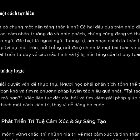
một cách tự nhiên
 có chung một nền tảng thần kinh? Cả hai đều dựa trên nhịp điệ
hạc, cảm nhận trường độ và nhịp phách, chúng cũng đang vô th
n ngữ, đặc biệt là ngoại ngữ. Tương tự, âm nhạc chính là toán 
 (ví dụ: nốt tròn, nốt trắng, nốt đen) chính là một bài toán về 
át triển tư duy về các mẫu hình và tỷ lệ, nền tảng của tư duy toá
 tư duy logic
iải quyết vấn đề thực thụ. Người học phải phân tích tổng thể
oạn khó và tìm ra phương pháp luyện tập hiệu quả nhất. "Tại sa
 hơn?". Việc liên tục đặt câu hỏi và tìm kiếm giải pháp giúp 
hách một cách kiên trì, thay vì dễ dàng bỏ cuộc.
Phát Triển Trí Tuệ Cảm Xúc & Sự Sáng Tạo
ền móng vững chắc, thì những giá trị về mặt cảm xúc và tinh thầ