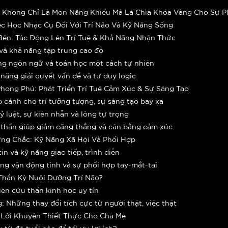
ạc Không Chỉ Là Môn Năng Khiếu Mà Là Chìa Khóa Vàng Cho Sự P
iệc Học Nhạc Cụ Đối Với Trí Não Và Kỹ Năng Sống
 Bén: Tác Động Lên Trí Tuệ & Khả Năng Nhận Thức
hớ và khả năng tập trung cao độ
năng ngôn ngữ và toán học một cách tự nhiên
 năng giải quyết vấn đề và tư duy logic
hong Phú: Phát Triển Trí Tuệ Cảm Xúc & Sự Sáng Tạo
ắp cánh cho trí tưởng tượng, sự sáng tạo bay xa
kỷ luật, sự kiên nhẫn và lòng tự trọng
nh thần giúp giảm căng thẳng và cân bằng cảm xúc
ững Chắc: Kỹ Năng Xã Hội Và Phối Hợp
tin và kỹ năng giao tiếp, trình diễn
ăng vận động tinh và sự phối hợp tay-mắt-tai
 Thần Kỳ Nuôi Dưỡng Trí Não?
iên cứu thần kinh học uy tín
: Những thay đổi tích cực từ người thật, việc thật
 Lời Khuyên Thiết Thực Cho Cha Mẹ
ụ từ độ tuổi nào để tối ưu lợi ích?