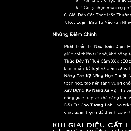
5.2. Gợi ý chọn nhạc cụ ph
6. Giải Đáp Các Thắc Mắc Thườn
7. Kết Luận: Đầu Tư Vào Âm Nhạ
Những Điểm Chính
Phát Triển Trí Não Toàn Diện:
Họ
giúp cải thiện trí nhớ, khả năng 
Thúc Đẩy Trí Tuệ Cảm Xúc (EQ)
kiên nhẫn, kỷ luật và giảm căng 
Nâng Cao Kỹ Năng Học Thuật:
V
toán học, tạo nền tảng vững chắ
Xây Dựng Kỹ Năng Xã Hội:
Từ vi
năng giao tiếp và khả năng làm 
Đầu Tư Cho Tương Lai:
Cho trẻ 
chất quan trọng để thành công 
KHI GIAI ĐIỆU CẤT