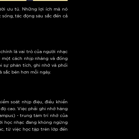
ời ưu tú. Những lợi ích mà nó
c sống, tác động sâu sắc đến cả
hính là vai trò của người nhạc
ng một cách nhịp nhàng và đồng
i sự phân tích, ghi nhớ và phối
và sắc bén hơn mỗi ngày.
kiểm soát nhịp điệu, điều khiển
 độ cao. Việc phải ghi nhớ hàng
ampus) - trung tâm trí nhớ của
ười học nhạc đang không ngừng
c, từ việc học tập trên lớp đến