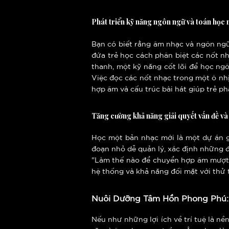
Phát triển kỹ năng ngôn ngữ và toán học 
Bạn có biết rằng âm nhạc và ngôn ngữ
đứa trẻ học cách phân biệt các nốt n
thanh, một kỹ năng cốt lõi để học ngô
Việc đọc các nốt nhạc trong một ô nhịp
hợp âm và cấu trúc bài hát giúp trẻ ph
Tăng cường khả năng giải quyết vấn đề và
Học một bản nhạc mới là một dự án g
đoạn nhỏ dễ quản lý, xác định những đ
"Làm thế nào để chuyển hợp âm mượt mà
hệ thống và khả năng đối mặt với thử t
Nuôi Dưỡng Tâm Hồn Phong Phú: 
Nếu như những lợi ích về trí tuệ là n