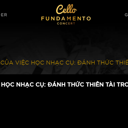
DER
Ờ CỦA VIỆC HỌC NHẠC CỤ: ĐÁNH THỨC THI
C HỌC NHẠC CỤ: ĐÁNH THỨC THIÊN TÀI T