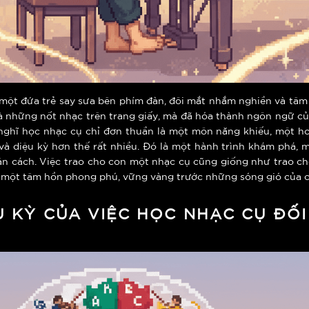
một đứa trẻ say sưa bên phím đàn, đôi mắt nhắm nghiền và tâm 
 những nốt nhạc trên trang giấy, mà đã hóa thành ngôn ngữ của
 nghĩ học nhạc cụ chỉ đơn thuần là một môn năng khiếu, một h
 và diệu kỳ hơn thế rất nhiều. Đó là một hành trình khám phá, 
nhân cách. Việc trao cho con một nhạc cụ cũng giống như trao c
và một tâm hồn phong phú, vững vàng trước những sóng gió của c
U KỲ CỦA VIỆC HỌC NHẠC CỤ ĐỐI