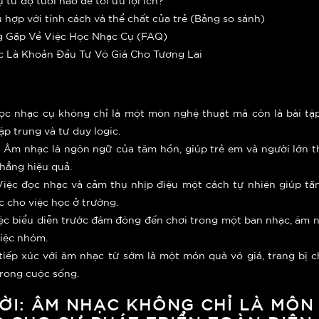
ù hợp với tính cách và thể chất của trẻ (Bảng so sánh)
g Gặp Về Việc Học Nhạc Cụ (FAQ)
c Là Khoản Đầu Tư Vô Giá Cho Tương Lai
c nhạc cụ không chỉ là một môn nghệ thuật mà còn là bài tập
tập trung và tư duy logic.
:
Âm nhạc là ngôn ngữ của tâm hồn, giúp trẻ em và người lớn t
thẳng hiệu quả.
iệc đọc nhạc và cảm thụ nhịp điệu một cách tự nhiên giúp t
c cho việc học ở trường.
ệc biểu diễn trước đám đông đến chơi trong một ban nhạc, âm nh
việc nhóm.
tiếp xúc với âm nhạc từ sớm là một món quà vô giá, trang bị 
trong cuộc sống.
 LỜI: ÂM NHẠC KHÔNG CHỈ LÀ MÔ