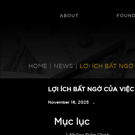
ABOUT
FOUN
HOME
|
NEWS
|
LỢI ÍCH BẤT NG
LỢI ÍCH BẤT NGỜ CỦA VIỆ
November 16, 2025
Mục lục
1. Những Điểm Chính