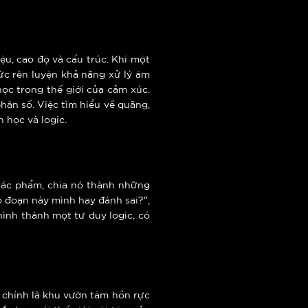
u, cao độ và cấu trúc. Khi một
ức rèn luyện khả năng xử lý âm
học trong thế giới của cảm xúc.
phân số. Việc tìm hiểu về quãng,
n học và logic.
 tác phẩm, chia nó thành những
o đoạn này mình hay đánh sai?",
hình thành một tư duy logic, có
n chính là khu vườn tâm hồn rực