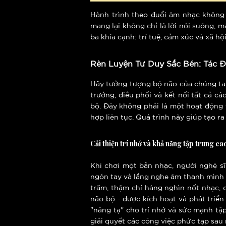
Hành trình theo đuổi âm nhạc không 
mang lại không chỉ là lời nói suông, 
ba khía cạnh: trí tuệ, cảm xúc và xã hội
Rèn Luyện Tư Duy Sắc Bén: Tác 
Hãy tưởng tượng bộ não của chúng ta 
trưởng, điều phối và kết nối tất cả 
bộ. Đây không phải là một hoạt động t
hợp liên tục. Quá trình này giúp tạo r
Cải thiện trí nhớ và khả năng tập trung ca
Khi chơi một bản nhạc, người nghệ sĩ 
ngón tay và lắng nghe âm thanh mình t
trăm, thậm chí hàng nghìn nốt nhạc, 
não bộ - được kích hoạt và phát tri
"nâng tạ" cho trí nhớ và sức mạnh tập
giải quyết các công việc phức tạp sau 