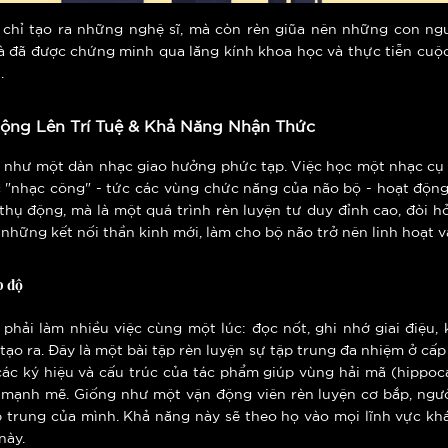
chỉ tạo ra những nghệ sĩ, mà còn rèn giũa nên những con ngư
mà đã được chứng minh qua lăng kính khoa học và thực tiễn cuộ
.
Động Lên Trí Tuệ & Khả Năng Nhận Thức
như một dàn nhạc giao hưởng phức tạp. Việc học một nhạc cụ c
các "nhạc công" - tức các vùng chức năng của não bộ - hoạt độ
hụ động, mà là một quá trình rèn luyện tư duy đỉnh cao, đòi hỏ
a những kết nối thần kinh mới, làm cho bộ não trở nên linh hoạt 
o độ
phải làm nhiều việc cùng một lúc: đọc nốt, ghi nhớ giai điệu, 
ạo ra. Đây là một bài tập rèn luyện sự tập trung đa nhiệm ở cấp
các ký hiệu và cấu trúc của tác phẩm giúp vùng hải mã (hippoc
ển mạnh mẽ. Giống như một vận động viên rèn luyện cơ bắp, ng
 trung của mình. Khả năng này sẽ theo họ vào mọi lĩnh vực khá
này.