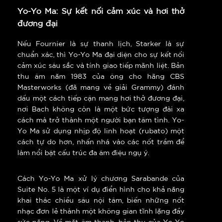
Yo-Yo Ma: Sự kết nối cảm xúc và hơi thở
đương đại
Nếu Fournier là sự thanh lịch, Starker là sự
chuẩn xác, thì Yo-Yo Ma đại diện cho sự kết nối
cảm xúc sâu sắc và tính giao tiếp mãnh liệt. Bản
thu âm năm 1983 của ông cho hãng CBS
Masterworks (đã mang về giải Grammy) đánh
dấu một cách tiếp cận mang hơi thở đương đại,
nơi Bach không còn là một bức tượng đài xa
cách mà trở thành một người bạn tâm tình. Yo-
Yo Ma sử dụng nhịp độ linh hoạt (rubato) một
cách tự do hơn, nhấn nhá vào các nốt trầm để
làm nổi bật cấu trúc đa âm điệu ngụ ý.
Cách Yo-Yo Ma xử lý chương Sarabande của
Suite No. 5 là một ví dụ điển hình cho khả năng
khai thác chiều sâu nội tâm, biến những nốt
nhạc đơn lẻ thành một không gian tĩnh lặng đầy
sức nặng. Về mặt âm thanh, bản thu của Yo-Yo