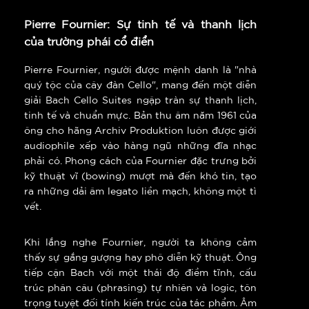
Pierre Fournier: Sự tinh tế và thanh lịch
của trường phái cổ điển
Pierre Fournier, người được mệnh danh là "nhà
quý tộc của cây đàn Cello", mang đến một diễn
giải Bach Cello Suites ngập tràn sự thanh lịch,
tinh tế và chuẩn mực. Bản thu âm năm 1961 của
ông cho hãng Archiv Produktion luôn được giới
audiophile xếp vào hàng ngũ những đĩa nhạc
phải có. Phong cách của Fournier đặc trưng bởi
kỹ thuật vĩ (bowing) mượt mà đến khó tin, tạo
ra những dải âm legato liền mạch, không một tì
vết.
Khi lắng nghe Fournier, người ta không cảm
thấy sự gắng gượng hay phô diễn kỹ thuật. Ông
tiếp cận Bach với một thái độ điềm tĩnh, cấu
trúc phân câu (phrasing) tự nhiên và logic, tôn
trọng tuyệt đối tính kiến trúc của tác phẩm. Âm