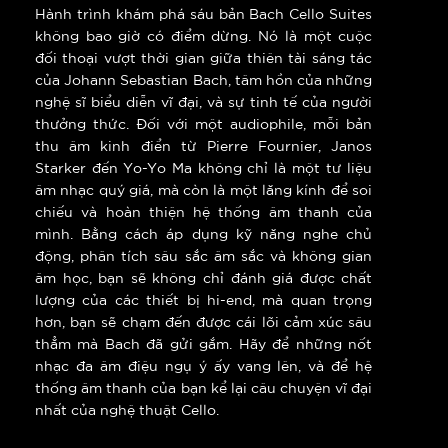
Hành trình khám phá sáu bản Bach Cello Suites
không bao giờ có điểm dừng. Nó là một cuộc
đối thoại vượt thời gian giữa thiên tài sáng tác
của Johann Sebastian Bach, tâm hồn của những
nghệ sĩ biểu diễn vĩ đại, và sự tinh tế của người
thưởng thức. Đối với một audiophile, mỗi bản
thu âm kinh điển từ Pierre Fournier, Janos
Starker đến Yo-Yo Ma không chỉ là một tư liệu
âm nhạc quý giá, mà còn là một lăng kính để soi
chiếu và hoàn thiện hệ thống âm thanh của
mình. Bằng cách áp dụng kỹ năng nghe chủ
động, phân tích sâu sắc âm sắc và không gian
âm học, bạn sẽ không chỉ đánh giá được chất
lượng của các thiết bị hi-end, mà quan trọng
hơn, bạn sẽ chạm đến được cái lõi cảm xúc sâu
thẳm mà Bach đã gửi gắm. Hãy để những nốt
nhạc đa âm điệu ngụ ý ấy vang lên, và để hệ
thống âm thanh của bạn kể lại câu chuyện vĩ đại
nhất của nghệ thuật Cello.