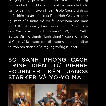
bài tập kỹ thuật khô khan, kiệt tác này chỉ thực
sự hồi sinh khi huyền thoại Pablo Casals tình cờ
phát hiện ra ấn bản của Friedrich Grützmacher
tại một cửa hàng đồ cũ ở Barcelona vào năm
1889. Kể từ những bản thu âm lịch sử đầu tiên
của Casals vào cuối thập niên 1930, Bach Cello
Suites đã trở thành "kinh thánh" của mọi nghệ
sĩ Cello và là thước đo tối thượng cho khả năng
tái tạo âm thanh của mọi hệ thống hi-end.
SO SÁNH PHONG CÁCH
TRÌNH DIỄN: TỪ PIERRE
FOURNIER ĐẾN JANOS
STARKER VÀ YO-YO MA