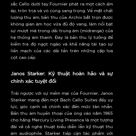
sắc Cello dưới tay Fournier phát ra một cách ấm
áp, tròn trịa và vô cùng sang trọng. Về mặt chất
lượng thu âm, bản thu của Archiv bắt trọn được
không gian âm học vừa đủ độ vang, làm nổi bật
sự mượt mà trong dải trung âm (midrange) của
hệ thống âm thanh. Đây là bản thu lý tưởng để
kiểm tra độ ngọt ngào và khả năng tái tạo sự
liền mạch của các dải tần trên những cặp loa
cột cao cấp.
Janos Starker: Kỹ thuật hoàn hảo và sự
chính xác tuyệt đối
Trái ngược với sự mềm mại của Fournier, Janos
Starker mang đến một Bach Cello Suites đầy uy
lực, góc cạnh và chính xác đến mức tàn nhẫn.
Bản thu âm huyền thoại của ông vào năm 1965
cho hãng Mercury Living Presence là một tượng
đài về cả nghệ thuật biểu diễn lẫn kỹ thuật thu
âm audiophile. Starker tiếp cận tác phẩm với