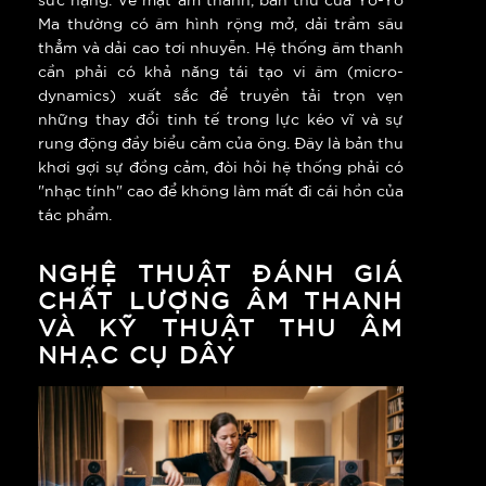
Ma thường có âm hình rộng mở, dải trầm sâu
thẳm và dải cao tơi nhuyễn. Hệ thống âm thanh
cần phải có khả năng tái tạo vi âm (micro-
dynamics) xuất sắc để truyền tải trọn vẹn
những thay đổi tinh tế trong lực kéo vĩ và sự
rung động đầy biểu cảm của ông. Đây là bản thu
khơi gợi sự đồng cảm, đòi hỏi hệ thống phải có
"nhạc tính" cao để không làm mất đi cái hồn của
tác phẩm.
NGHỆ THUẬT ĐÁNH GIÁ
CHẤT LƯỢNG ÂM THANH
VÀ KỸ THUẬT THU ÂM
NHẠC CỤ DÂY