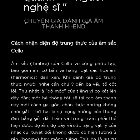
nghệ sĩ."
CHUYÊN GIA ĐÁNH GIÁ ÂM
THANH HI-END
Cách nhận diện độ trung thực của âm sắc
Cello
Âm sắc (Timbre) của Cello vô cùng phức tạp,
bao gồm âm cơ bản và hàng loạt các họa âm
(harmonics) đan xen. Khi đánh giá độ trung
thực, người nghe cần chú ý đến ba yếu tố cốt
lõi. Thứ nhất là "độ mộc" của tiếng vĩ cọ xát lên
dây đàn; một hệ thống tốt sẽ tái tạo âm thanh
này một cách gai góc, chân thực nhưng không
chói gắt. Thứ hai là sự cộng hưởng của thùng
đàn bằng gỗ; dải trầm và trung trầm phải thể
hiện được độ ấm, độ dày và sức nặng vật lý của
nhạc cụ, tuyệt đối không được có hiện tượng ù
rền (boomy) hay mỏng tiếng. Thứ ba là sự tự