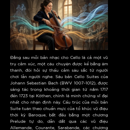
Đằng sau mỗi bản nhạc cho Cello là cả một vũ
trụ cảm xúc, một câu chuyện được kể bằng âm
thanh, đòi hỏi sự thấu cảm sâu sắc từ người
chơi lẫn người nghe. Sáu bản Cello Suites của
Johann Sebastian Bach (BWV 1007–1012), được
sáng tác trong khoảng thời gian từ năm 1717
đến 1723 tại Köthen, chính là minh chứng vĩ đại
nhất cho nhận định này. Cấu trúc của mỗi bản
Suite tuân theo chuẩn mực của tổ khúc vũ điệu
thời kỳ Baroque, bắt đầu bằng một chương
Prelude tự do, dẫn dắt qua các vũ điệu
Allemande, Courante, Sarabande, các chương