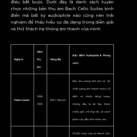
điều bắt buộc. Dưới đây là danh sách tuyển
chọn những bản thu âm Bach Cello Suites kinh
điển mà bất kỳ audiophile nào cũng nên trải
nghiệm để thấu hiểu sự đa dạng trong diễn giải
và thử thách hệ thống âm thanh của mình.
Năm
Đặc điểm Audiophile & Phong
Nghệ sĩ
thu
Hãng đĩa
cách
âm
Bản thu mang tính lịch sử. Dù
chất lượng âm thanh mono cổ
1936-
điển có nhiều tiếng noise,
Pablo Casals
EMI / Warner
1939
nhưng đây là tài liệu tham
chiếu gốc về nhịp độ và cách
phân câu đầy tính nhân văn.
Chuẩn mực của sự thanh lịch.