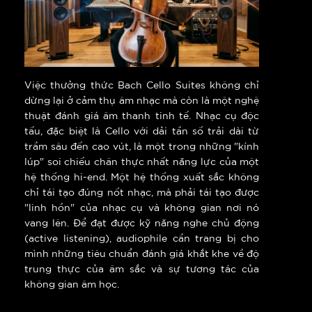
Việc thưởng thức Bach Cello Suites không chỉ
dừng lại ở cảm thụ âm nhạc mà còn là một nghệ
thuật đánh giá âm thanh tinh tế. Nhạc cụ độc
tấu, đặc biệt là Cello với dải tần số trải dài từ
trầm sâu đến cao vút, là một trong những "kính
lúp" soi chiếu chân thực nhất năng lực của một
hệ thống hi-end. Một hệ thống xuất sắc không
chỉ tái tạo đúng nốt nhạc, mà phải tái tạo được
"linh hồn" của nhạc cụ và không gian nơi nó
vang lên. Để đạt được kỹ năng nghe chủ động
(active listening), audiophile cần trang bị cho
mình những tiêu chuẩn đánh giá khắt khe về độ
trung thực của âm sắc và sự tương tác của
không gian âm học.