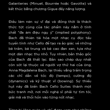
Galanteries (Minuet, Bourrée hoặc Gavotte) và
kết thúc bằng chương Gigue đầy năng lượng.
Điều làm nên sự vĩ đại và đồng thời là thách
thức tột cùng của tác phẩm này nằm ở tính
chất "đa âm điệu ngụ ý" (implied polyphony).
Bach đã thiên tài hóa một nhạc cụ độc tấu
tuyến tính như Cello để tạo ra ảo giác về những
bè trầm, bè trung và bè cao đan xen, tựa như
một dàn nhạc thu nhỏ. Tuy nhiên, bản thảo gốc
của Bach đã thất lạc. Bản sao chép duy nhất
còn sót lại thuộc về người vợ thứ hai của ông,
Anna Magdalena Bach, lại thiếu vắng trầm trọng
các chỉ dẫn về tốc độ (tempo), cường độ
(dynamics) và kỹ thuật vĩ (bowing). Sự thiếu
hụt này đã biến Bach Cello Suites thành một
bức tranh mở, nơi mỗi nghệ sĩ phải tự tìm tòi,
giải mã và thổi hồn vào từng nốt nhạc.
Từng bị lãng quên và chỉ được xem như những