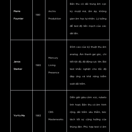
Bản thu có dải trung âm cực
Pierre
Archiv
kỳ mượt mà, ấm áp, không
1961
Fournier
Produktion
gian âm học tự nhiên. Lý tưởng
để test độ liền mạch của các
dải tần.
Đỉnh cao của kỹ thuật thu âm
analog. Âm thanh gai góc, chi
Mercury
Janos
tiết tột độ, độ động cực lớn. Bài
1965
Living
Starker
test khắc nghiệt cho tốc độ
Presence
đáp ứng và khả năng kiểm
soát dải trầm.
Diễn giải giàu cảm xúc, rubato
linh hoạt. Bản thu có âm hình
CBS
rộng, dải trầm sâu thẳm, bóc
Yo-Yo Ma
1983
Masterworks
tách tốt sự cộng hưởng của
thùng đàn. Phù hợp test vi âm