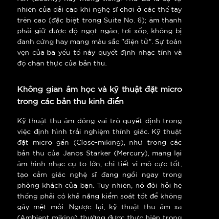
nhiên của dải cao khi nghệ sĩ chơi ở các thế tay
trên cao (đặc biệt trong Suite No. 6); âm thanh
phải giữ được độ ngọt ngào, tơi xốp, không bị
đanh cứng hay mang màu sắc "điện tử". Sự toàn
vẹn của ba yếu tố này quyết định nhạc tính và
độ chân thực của bản thu.
Không gian âm học và kỹ thuật đặt micro
trong các bản thu kinh điển
Kỹ thuật thu âm đóng vai trò quyết định trong
việc định hình trải nghiệm thính giác. Kỹ thuật
đặt micro gần (Close-miking), như trong các
bản thu của Janos Starker (Mercury), mang lại
âm hình nhạc cụ to lớn, chi tiết vi mô cực tốt,
tạo cảm giác nghệ sĩ đang ngồi ngay trong
phòng khách của bạn. Tuy nhiên, nó đòi hỏi hệ
thống phải có khả năng kiểm soát tốt để không
gây mệt mỏi. Ngược lại, kỹ thuật thu âm xa
(Ambient miking) thường được thực hiện trong