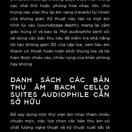
các nhà thờ hoặc phòng hòa nhạc lớn, chú
trọng vào việc thu lại âm vang (reverb) tự nhiên
của không gian. Kỹ thuật này tạo ra một âm
hình lùi sâu (soundstage depth), mang lại cảm
giác hùng vĩ và bao la. Một audiophile sành sỏi
sẽ dùng các bản thu này để kiểm tra khả năng
tái tạo không gian 3D của cặp loa, xem liệu âm
thanh có thoát hoàn toàn khỏi thùng loa và tái
hiện được chiều sâu, chiều rộng của khán phòng
hay không.
DANH SÁCH CÁC BẢN
THU ÂM BACH CELLO
SUITES AUDIOPHILE CẦN
SỞ HỮU
Để xây dựng một thư viện âm nhạc tham chiếu
chuẩn mực, việc lựa chọn các bản thu âm có
chất lượng nghệ thuật và kỹ thuật xuất sắc là