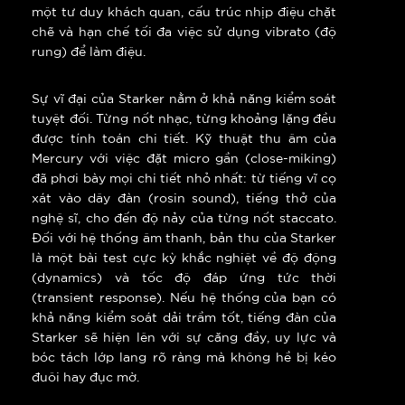
một tư duy khách quan, cấu trúc nhịp điệu chặt
chẽ và hạn chế tối đa việc sử dụng vibrato (độ
rung) để làm điệu.
Sự vĩ đại của Starker nằm ở khả năng kiểm soát
tuyệt đối. Từng nốt nhạc, từng khoảng lặng đều
được tính toán chi tiết. Kỹ thuật thu âm của
Mercury với việc đặt micro gần (close-miking)
đã phơi bày mọi chi tiết nhỏ nhất: từ tiếng vĩ cọ
xát vào dây đàn (rosin sound), tiếng thở của
nghệ sĩ, cho đến độ nảy của từng nốt staccato.
Đối với hệ thống âm thanh, bản thu của Starker
là một bài test cực kỳ khắc nghiệt về độ động
(dynamics) và tốc độ đáp ứng tức thời
(transient response). Nếu hệ thống của bạn có
khả năng kiểm soát dải trầm tốt, tiếng đàn của
Starker sẽ hiện lên với sự căng đầy, uy lực và
bóc tách lớp lang rõ ràng mà không hề bị kéo
đuôi hay đục mờ.