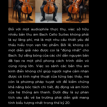
Đối với một audiophile thực thụ, việc sở hữu
nhiều bản thu âm Bach Cello Suites không phải
là sự lãng phí, mà là một nhu cầu thiết yếu để
thấu hiểu trọn vẹn tác phẩm. Bởi lẽ, không có
một diễn giải nào được coi là "đúng nhất" cho
Bach. Sự vắng bóng của các chỉ dẫn nguyên bản
đã tạo ra một phổ phong cách trình diễn vô
cùng rộng lớn. Việc so sánh các bản thu âm
kinh điển không chỉ giúp người nghe cảm nhận
được cá tính nghệ thuật của từng bậc thầy, mà
còn là phương pháp tuyệt vời để kiểm chứng
khả năng bóc tách chi tiết, độ động và âm hình
của hệ thống âm thanh. Dưới đây là sự phân
tích sâu sắc về ba trường phái diễn giải mang
tính biểu tượng nhất trong thế kỷ 20.