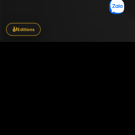
🎻
Editions