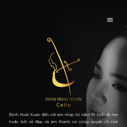
Đinh Hoài Xuân đến với âm nhạc từ năm 10 tuổi. Bị mê
hoặc bởi vẻ đẹp và âm thanh vô cùng quyến rũ của